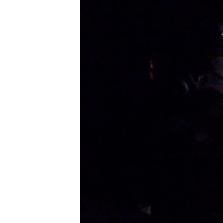
转
VOA今日焦点
非洲
军事
国会报道
到
检
中文广播
美洲
劳工
美中关系
索
全球议题
环境
美国建国250周年
埃博拉疫情
美国之音专访
重要讲话与声明
台海两岸关系
南中国海争端
关注西藏
关注新疆
GEN Z 看美国