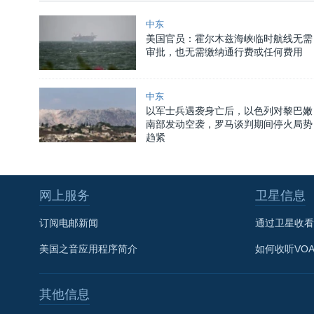
中东
美国官员：霍尔木兹海峡临时航线无需
审批，也无需缴纳通行费或任何费用
中东
以军士兵遇袭身亡后，以色列对黎巴嫩
南部发动空袭，罗马谈判期间停火局势
趋紧
网上服务
卫星信息
订阅电邮新闻
通过卫星收看
美国之音应用程序简介
如何收听VO
其他信息