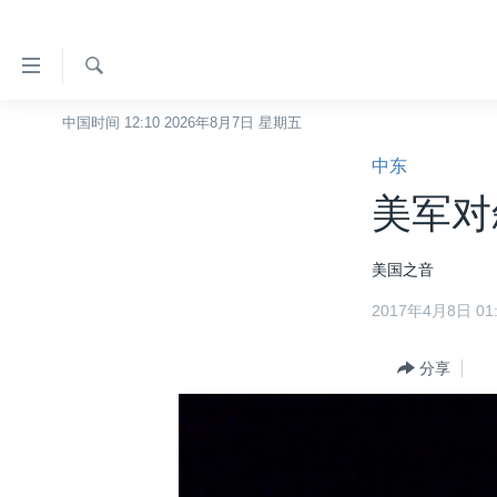
无
障
碍
检
中国时间 12:10 2026年8月7日 星期五
主页
索
链
中东
美国
接
美军对
中国
跳
转
台湾
美国之音
到
港澳
内
2017年4月8日 01:
容
国际
跳
分类新闻
分享
最新国际新闻
转
到
美中关系
印太
经济·金融·贸易
导
热点专题
中东
人权·法律·宗教
航
跳
VOA视频
欧洲
科教·文娱·体健
白宫要闻