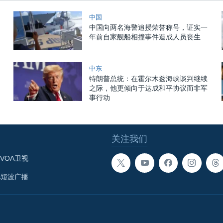
中国
中国向两名海警追授荣誉称号，证实一
年前自家舰船相撞事件造成人员丧生
中东
特朗普总统：在霍尔木兹海峡谈判继续
之际，他更倾向于达成和平协议而非军
事行动
关注我们
VOA卫视
A短波广播