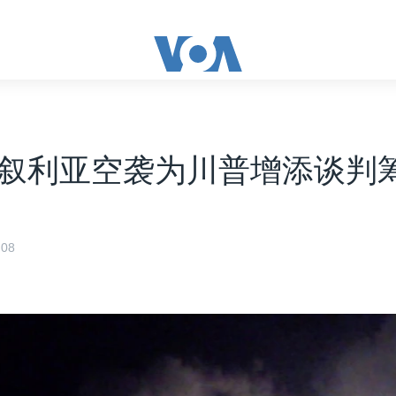
叙利亚空袭为川普增添谈判
08