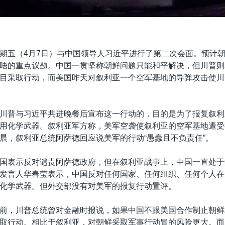
期五（4月7日）与中国领导人习近平进行了第二次会面。预计
晤的重点议题。中国一贯坚称朝鲜问题只能和平解决，但川普则
目采取行动，而美国昨天对叙利亚一个空军基地的导弹攻击使川
川普与习近平共进晚餐后宣布这一行动的，目的是为了报复叙利
用化学武器。叙利亚军方称，美军空袭使叙利亚的空军基地遭受
晨，叙利亚总统阿萨德回应说美军的行动“愚蠢且不负责任”。
国表示反对谴责阿萨德政府，但在叙利亚战事上，中国一直处于
发言人华春莹表示，中国反对任何国家、任何组织、任何个人在
化学武器。但外交部没有对美军的报复行动置评。
前，川普总统曾对金融时报说，如果中国不跟美国合作制止朝鲜
取行动。相比于叙利亚，对朝鲜采取军事行动冒的风险更大。而