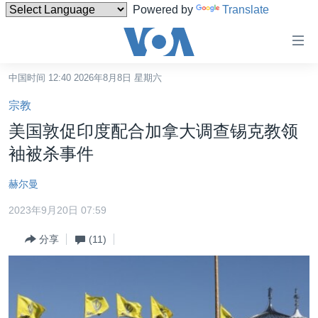
Powered by
Translate
无
障
碍
中国时间 12:40 2026年8月8日 星期六
主页
链
宗教
接
美国
美国敦促印度配合加拿大调查锡克教领
跳
中国
袖被杀事件
转
台湾
到
赫尔曼
内
港澳
容
2023年9月20日 07:59
国际
跳
分享
(11)
转
分类新闻
最新国际新闻
到
美中关系
印太
经济·金融·贸易
导
航
热点专题
中东
人权·法律·宗教
跳