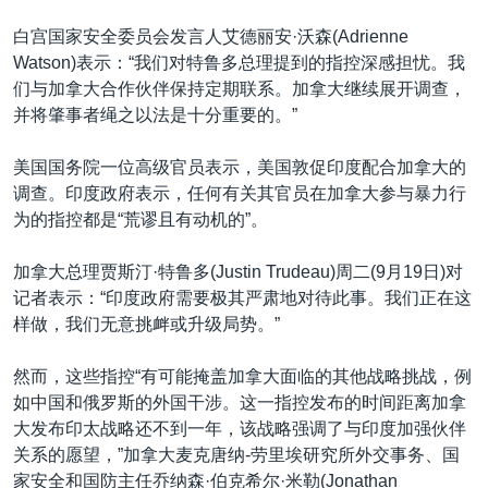
白宫国家安全委员会发言人艾德丽安·沃森(Adrienne
Watson)表示：“我们对特鲁多总理提到的指控深感担忧。我
们与加拿大合作伙伴保持定期联系。加拿大继续展开调查，
并将肇事者绳之以法是十分重要的。”
美国国务院一位高级官员表示，美国敦促印度配合加拿大的
调查。印度政府表示，任何有关其官员在加拿大参与暴力行
为的指控都是“荒谬且有动机的”。
加拿大总理贾斯汀·特鲁多(Justin Trudeau)周二(9月19日)对
记者表示：“印度政府需要极其严肃地对待此事。我们正在这
样做，我们无意挑衅或升级局势。”
然而，这些指控“有可能掩盖加拿大面临的其他战略挑战，例
如中国和俄罗斯的外国干涉。这一指控发布的时间距离加拿
大发布印太战略还不到一年，该战略强调了与印度加强伙伴
关系的愿望，”加拿大麦克唐纳-劳里埃研究所外交事务、国
家安全和国防主任乔纳森·伯克希尔·米勒(Jonathan