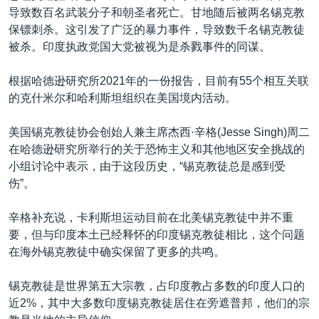
导致数百名武装分子和朝圣者死亡。甘地随后被两名锡克教
保镖刺杀。这引发了广泛的暴力事件，导致数千名锡克教徒
被杀。印度执政党国大党被视为是杀戮事件的同谋。
根据哈德逊研究所2021年的一份报告，目前有55个相互关联
的克什米尔和哈利斯坦组织在美国境内活动。
美国锡克教徒协会创始人兼主席杰西·辛格(Jesse Singh)周二
在哈德逊研究所举行的关于恐怖主义和其他地区安全挑战的
小组讨论中表示，由于这段历史，“锡克教徒总是感到受
伤”。
辛格补充说，卡利斯坦运动目前在北美锡克教徒中并不重
要，但与印度本土已经释怀的印度锡克教徒相比，这个问题
在海外锡克教徒中确实保留了更多的共鸣。
锡克教徒是世界第五大宗教，占印度教占多数的印度人口的
近2%，其中大多数印度锡克教徒居住在旁遮普邦，他们的宗