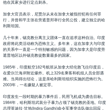
他在其家乡进行定点刺杀。
加拿大官员表示，尼贾尔从未在加拿大被指控犯有任何罪
行，并曾和平主张在旁遮普邦举行全民公投，建立独立的哈
利斯坦国。
几十年来，锡克教分离主义团体一直在追求这种自治。印度
政府将此类活动称为恐怖主义。多年来，这在加拿大与印度
的关系中一直是一个特别敏感的问题，因为加拿大是印度旁
遮普地区以外锡克教徒数量最多的国家。
1985年，印度航空182号航班从加拿大经伦敦飞往印度后，
在爱尔兰海岸附近爆炸。机上329名乘客和机组人员全部遇
难。当局得出结论，这是亲哈利斯坦组织实施的恐怖行为。
2003年，一名嫌疑人被定罪。
印度发生一段时期的暴力事件后，民用飞机成为袭击目标。
1984年，哈利斯坦武装分子暴力占领了锡克教的圣地。印度
总理英迪拉·甘地(Indira Gandhi)命令军事突击队做出回应，