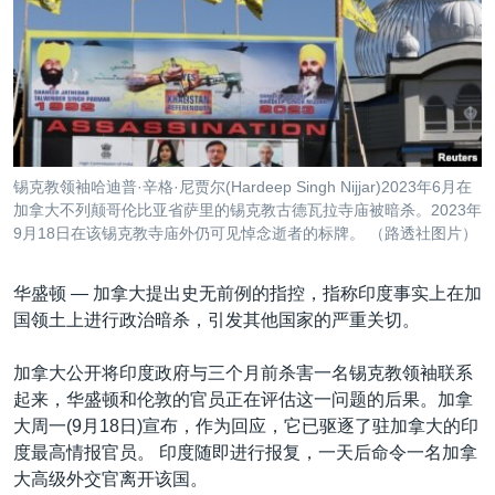
VOA视频
欧洲
科教·文娱·体健
白宫要闻
转
到
VOA今日焦点
非洲
军事
国会报道
检
中文广播
美洲
劳工
美中关系
索
全球议题
环境
美国建国250周年
关注我们
埃博拉疫情
锡克教领袖哈迪普·辛格·尼贾尔(Hardeep Singh Nijjar)2023年6月在
美国之音专访
加拿大不列颠哥伦比亚省萨里的锡克教古德瓦拉寺庙被暗杀。2023年
9月18日在该锡克教寺庙外仍可见悼念逝者的标牌。 （路透社图片）
重要讲话与声明
台海两岸关系
华盛顿 —
加拿大提出史无前例的指控，指称印度事实上在加
其他语言网站
国领土上进行政治暗杀，引发其他国家的严重关切。
南中国海争端
关注西藏
加拿大公开将印度政府与三个月前杀害一名锡克教领袖联系
起来，华盛顿和伦敦的官员正在评估这一问题的后果。加拿
关注新疆
大周一(9月18日)宣布，作为回应，它已驱逐了驻加拿大的印
GEN Z 看美国
度最高情报官员。 印度随即进行报复，一天后命令一名加拿
大高级外交官离开该国。