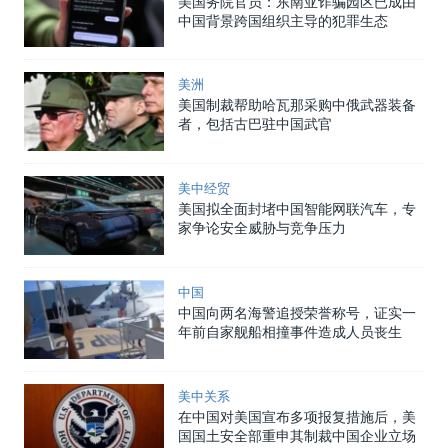
美国务院官员：东南亚诈骗园区已成由
中国背景跨国组织主导的犯罪生态
美洲
美国制裁帮助哈瓦那采购中俄武器装备
者，包括古巴驻中国武官
美中经贸
美国拟全面封堵中国智能网联汽车，专
家争论安全威胁与竞争压力
中国
中国向两名海警追授荣誉称号，证实一
年前自家舰船相撞事件造成人员丧生
美中关系
在中国对美国宣布多项报复措施后，美
国国土安全部重申其制裁中国企业立场