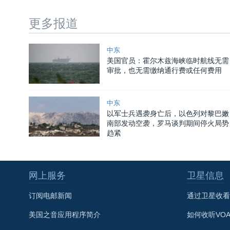
更多报道
中东
美国官员：霍尔木兹海峡临时航线无需
审批，也无需缴纳通行费或任何费用
中东
以军士兵遇袭身亡后，以色列对黎巴嫩
南部发动空袭，罗马谈判期间停火局势
趋紧
网上服务
卫星信息
订阅电邮新闻
通过卫星收看
美国之音应用程序简介
如何收听VO