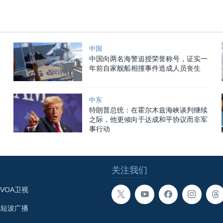
中国
中国向两名海警追授荣誉称号，证实一
年前自家舰船相撞事件造成人员丧生
中东
特朗普总统：在霍尔木兹海峡谈判继续
之际，他更倾向于达成和平协议而非军
事行动
关注我们
VOA卫视
A短波广播