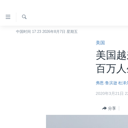
无
障
碍
检
中国时间 17:23 2026年8月7日 星期五
主页
索
链
美国
美国
接
美国越
中国
跳
转
台湾
百万人
到
港澳
内
弗恩·鲁滨逊
杜泽
容
国际
跳
2020年3月21日 22
分类新闻
最新国际新闻
转
到
美中关系
印太
经济·金融·贸易
分享
导
热点专题
中东
人权·法律·宗教
航
跳
VOA视频
欧洲
科教·文娱·体健
白宫要闻