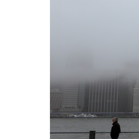
转
VOA今日焦点
非洲
军事
国会报道
到
检
中文广播
美洲
劳工
美中关系
索
全球议题
环境
美国建国250周年
埃博拉疫情
美国之音专访
重要讲话与声明
台海两岸关系
南中国海争端
关注西藏
关注新疆
GEN Z 看美国