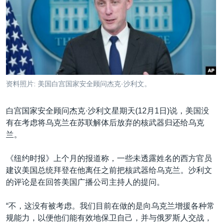
VOA视频
欧洲
科教·文娱·体健
白宫要闻
转
到
VOA今日焦点
非洲
军事
国会报道
检
中文广播
美洲
劳工
美中关系
索
全球议题
环境
美国建国250周年
关注我们
埃博拉疫情
资料照片: 美国白宫国家安全顾问杰克·沙利文。
美国之音专访
白宫国家安全顾问杰克·沙利文星期天(12月1日)说，美国没
重要讲话与声明
有在考虑将乌克兰在苏联解体后放弃的核武器归还给乌克
台海两岸关系
其他语言网站
兰。
南中国海争端
《纽约时报》上个月的报道称，一些未透露姓名的西方官员
关注西藏
建议美国总统拜登在他离任之前把核武器给乌克兰。沙利文
的评论是在回答美国广播公司主持人的提问。
关注新疆
GEN Z 看美国
“不，这没有被考虑。我们目前在做的是向乌克兰增援各种常
规能力，以便他们能有效地保卫自己，并与俄罗斯人交战，