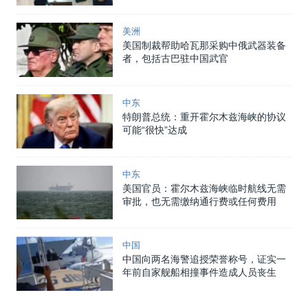
美洲
美国制裁帮助哈瓦那采购中俄武器装备
者，包括古巴驻中国武官
中东
特朗普总统：重开霍尔木兹海峡的协议
可能“很快”达成
中东
美国官员：霍尔木兹海峡临时航线无需
审批，也无需缴纳通行费或任何费用
中国
中国向两名海警追授荣誉称号，证实一
年前自家舰船相撞事件造成人员丧生