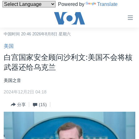
Powered by
Translate
无
障
碍
中国时间 20:46 2026年8月8日 星期六
主页
链
美国
接
美国
白宫国家安全顾问沙利文:美国不会将核
跳
中国
武器还给乌克兰
转
台湾
到
美国之音
内
港澳
容
2024年12月2日 04:18
国际
跳
分享
(15)
转
分类新闻
最新国际新闻
到
美中关系
印太
经济·金融·贸易
导
航
热点专题
中东
人权·法律·宗教
跳