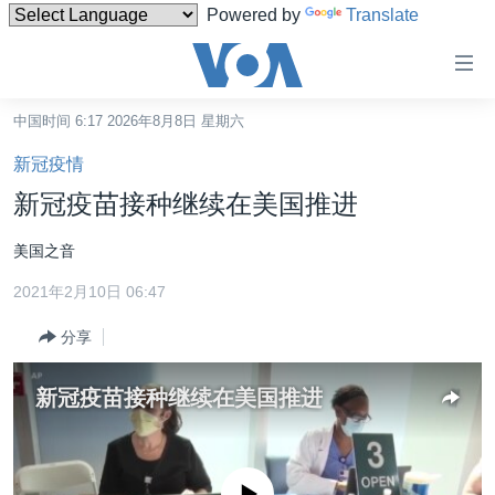
Powered by
Translate
无
障
碍
中国时间 6:17 2026年8月8日 星期六
主页
链
新冠疫情
接
美国
新冠疫苗接种继续在美国推进
跳
中国
转
美国之音
台湾
到
2021年2月10日 06:47
内
港澳
容
分享
国际
跳
转
分类新闻
最新国际新闻
新冠疫苗接种继续在美国推进
到
美中关系
印太
经济·金融·贸易
导
航
热点专题
中东
人权·法律·宗教
跳