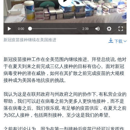
没有媒体可用资源
VOA视频
欧洲
科教·文娱·体健
白宫要闻
转
到
VOA今日焦点
非洲
军事
国会报道
检
中文广播
美洲
劳工
美中关系
索
0:00
2:39
全球议题
环境
美国建国250周年
关注我们
新冠疫苗接种继续在美国推进
下载
埃博拉疫情
美国之音专访
新冠疫苗接种工作在全美范围内继续推进。拜登总统说, 他对
重要讲话与声明
于在夏天到来之前完成三亿人接种的目标有信心。面对新冠
病毒变种的潜在威胁，如何在其扩散之前完成疫苗的大规模
台海两岸关系
其他语言网站
接种成为美国各地抗疫的挑战。
南中国海争端
我认为这是在联邦政府与州政府之间的协作下, 有私营企业的
关注西藏
帮助，我们可以赶在病毒之前为更多人更快地接种，而不是
关注新疆
落在病毒之后。我们很乐观, 有足够的疫苗供应，在夏天之前
为3亿人接种，包括两剂接种。至少这是我们的希望。
GEN Z 看美国
之前有讨论认为，因为在第一剂接种后疫苗已经可以发挥作