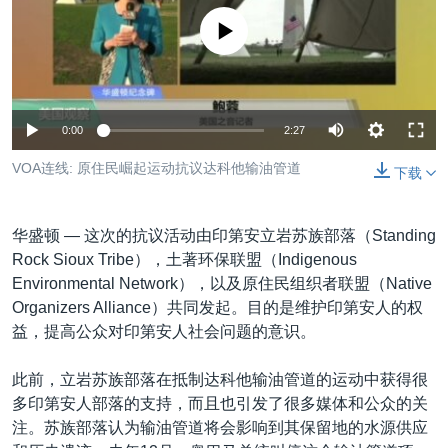
VOA视频
欧洲
科教·文娱·体健
白宫要闻
转
没有媒体可用资源
到
VOA今日焦点
非洲
军事
国会报道
检
中文广播
美洲
劳工
美中关系
索
全球议题
环境
美国建国250周年
关注我们
0:00
2:27
埃博拉疫情
VOA连线: 原住民崛起运动抗议达科他输油管道
下载
美国之音专访
重要讲话与声明
华盛顿 —
这次的抗议活动由印第安立岩苏族部落（Standing
台海两岸关系
Rock Sioux Tribe），土著环保联盟（Indigenous
其他语言网站
Environmental Network），以及原住民组织者联盟（Native
南中国海争端
Organizers Alliance）共同发起。目的是维护印第安人的权
关注西藏
益，提高公众对印第安人社会问题的意识。
关注新疆
此前，立岩苏族部落在抵制达科他输油管道的运动中获得很
GEN Z 看美国
多印第安人部落的支持，而且也引发了很多媒体和公众的关
注。苏族部落认为输油管道将会影响到其保留地的水源供应