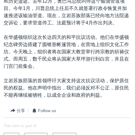
和历史遗迹。去年12月，奥巴马总统叫停这个输油管道项
目。今年1月，川普总统上任后不久就签署行政令恢复并加
速推进该输油管道。现在，立岩苏族部落已经向地方法院递
交诉讼，要求管道停工。法庭预计将于4月作出判决。
在华盛顿组织这次长达四天的和平抗议活动。他们在华盛顿
纪念碑旁边搭建了圆锥形帐篷营地，在营地上组织文化工作
坊。今天晚上，组织者将在国家大教堂举行跨宗教的祈祷仪
式。而周五，数千民众将从国家大草坪游行到白宫，并且在
门宫门前集会。
立岩苏族部落的首领呼吁大家支持这次抗议活动，保护原住
民的权益。他在声明中指出，我们必须反对不公正，原住民
不能再继续被牺牲，以成全企业和政府的利益。
分享
Follow us
This item is part of