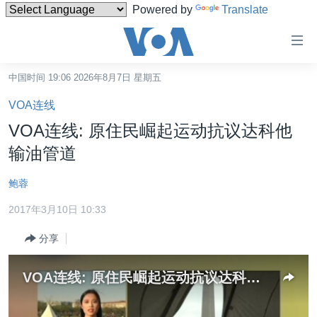
Powered by
Translate
无
障
碍
中国时间 19:06 2026年8月7日 星期五
主页
链
VOA连线
接
美国
VOA连线: 原住民崛起运动抗议达科他
跳
中国
输油管道
转
台湾
到
鲍蓉
内
港澳
容
2017年3月10日 10:33
国际
跳
分享
转
分类新闻
最新国际新闻
到
美中关系
印太
经济·金融·贸易
导
VOA连线: 原住民崛起运动抗议达科他输油管道
航
热点专题
中东
人权·法律·宗教
跳