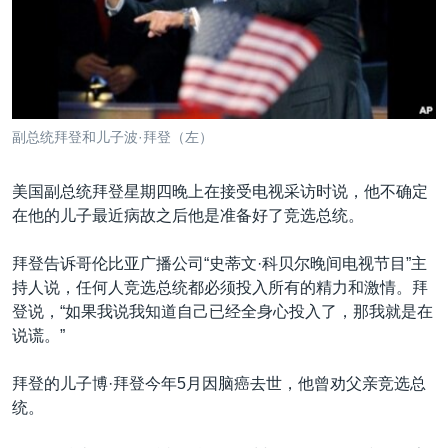
VOA视频
欧洲
科教·文娱·体健
白宫要闻
转
到
VOA今日焦点
非洲
军事
国会报道
检
中文广播
美洲
劳工
美中关系
索
全球议题
环境
美国建国250周年
关注我们
副总统拜登和儿子波·拜登（左）
埃博拉疫情
美国之音专访
美国副总统拜登星期四晚上在接受电视采访时说，他不确定
在他的儿子最近病故之后他是准备好了竞选总统。
重要讲话与声明
台海两岸关系
拜登告诉哥伦比亚广播公司“史蒂文·科贝尔晚间电视节目”主
其他语言网站
持人说，任何人竞选总统都必须投入所有的精力和激情。拜
南中国海争端
登说，“如果我说我知道自己已经全身心投入了，那我就是在
关注西藏
说谎。”
关注新疆
拜登的儿子博·拜登今年5月因脑癌去世，他曾劝父亲竞选总
GEN Z 看美国
统。