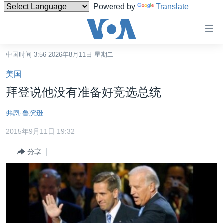
Powered by
Translate
无
障
碍
中国时间 3:56 2026年8月11日 星期二
主页
链
美国
接
美国
拜登说他没有准备好竞选总统
跳
中国
转
弗恩·鲁滨逊
台湾
到
2015年9月11日 19:32
内
港澳
容
分享
国际
跳
转
分类新闻
最新国际新闻
到
美中关系
印太
经济·金融·贸易
导
航
热点专题
中东
人权·法律·宗教
跳