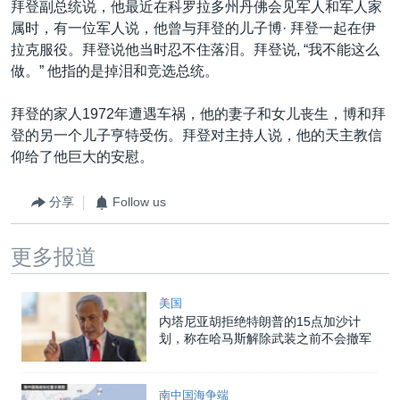
拜登副总统说，他最近在科罗拉多州丹佛会见军人和军人家
属时，有一位军人说，他曾与拜登的儿子博· 拜登一起在伊
拉克服役。拜登说他当时忍不住落泪。拜登说, “我不能这么
做。” 他指的是掉泪和竞选总统。
拜登的家人1972年遭遇车祸，他的妻子和女儿丧生，博和拜
登的另一个儿子亨特受伤。拜登对主持人说，他的天主教信
仰给了他巨大的安慰。
分享
Follow us
更多报道
美国
内塔尼亚胡拒绝特朗普的15点加沙计
划，称在哈马斯解除武装之前不会撤军
南中国海争端