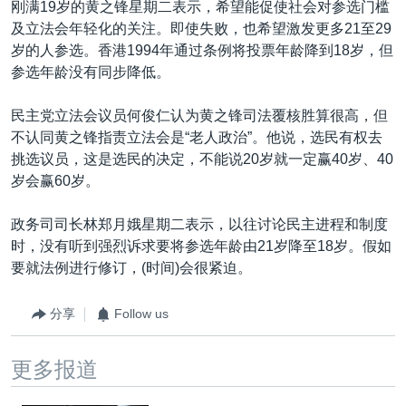
刚满19岁的黄之锋星期二表示，希望能促使社会对参选门槛
及立法会年轻化的关注。即使失败，也希望激发更多21至29
岁的人参选。香港1994年通过条例将投票年龄降到18岁，但
参选年龄没有同步降低。
民主党立法会议员何俊仁认为黄之锋司法覆核胜算很高，但
不认同黄之锋指责立法会是“老人政治”。他说，选民有权去
挑选议员，这是选民的决定，不能说20岁就一定赢40岁、40
岁会赢60岁。
政务司司长林郑月娥星期二表示，以往讨论民主进程和制度
时，没有听到强烈诉求要将参选年龄由21岁降至18岁。假如
要就法例进行修订，(时间)会很紧迫。
分享
Follow us
更多报道