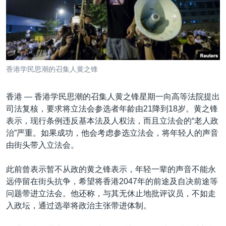
VOA视频
欧洲
科教·文娱·体健
白宫要闻
转
到
VOA今日焦点
非洲
军事
国会报道
检
中文广播
美洲
劳工
美中关系
索
全球议题
环境
美国建国250周年
关注我们
香港学民思潮的召集人黄之锋
埃博拉疫情
美国之音专访
香港 —
香港学民思潮的召集人黄之锋星期一向高等法院提出
司法复核，要求将立法会参选者年龄由21降到18岁。黄之锋
重要讲话与声明
表示，现行条例违反基本法及人权法，而且立法会的“老人政
台海两岸关系
治”严重。如果成功，他会考虑参选立法会，将年轻人的声音
其他语言网站
由街头带入立法会。
南中国海争端
关注西藏
此前曾表示暂不从政的黄之锋表示，年轻一辈的声音不能永
远停留在街头抗争，希望将香港2047年的前途及自决前途等
关注新疆
问题带进立法会。他还称，与其无休止地批评议员，不如走
GEN Z 看美国
入政坛，通过选举将政治主张带进体制。