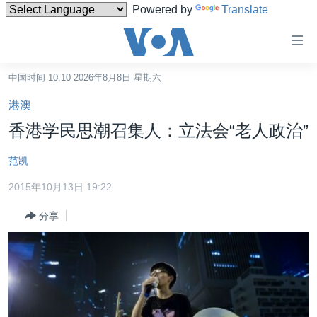
Powered by
Translate
无
障
碍
中国时间 10:10 2026年8月8日 星期六
主页
链
港澳
接
美国
香港学民思潮召集人：立法会“老人政治”
跳
中国
转
范凯
台湾
到
2015年10月13日 19:22
内
港澳
容
分享
国际
跳
转
分类新闻
最新国际新闻
到
美中关系
印太
经济·金融·贸易
导
航
热点专题
中东
人权·法律·宗教
跳