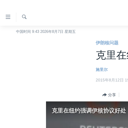
无
障
碍
检
中国时间 9:43 2026年8月7日 星期五
主页
索
链
伊朗核问题
美国
接
克里在
中国
跳
转
台湾
施里尔
到
港澳
内
2015年8月12日 19
容
国际
跳
分类新闻
分享
最新国际新闻
转
到
美中关系
印太
经济·金融·贸易
克里在纽约强调伊核协议好处
导
热点专题
中东
人权·法律·宗教
航
跳
VOA视频
欧洲
科教·文娱·体健
白宫要闻