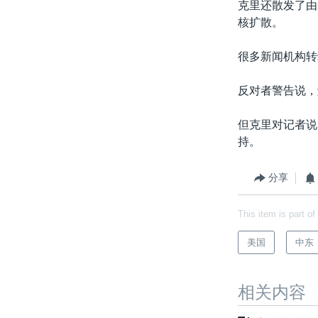
克里还散发了由
核扩散。
很多新闻机构转
反对者警告说，
但克里对记者说
持。
分享
This item is part of
美国
中东
相关内容