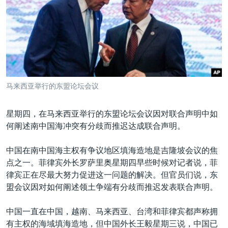
VOA视频
欧洲
科教·文娱·体健
白宫要闻
转
到
VOA今日焦点
非洲
军事
国会报道
检
中文广播
美洲
劳工
美中关系
索
全球议题
环境
美国建国250周年
关注我们
埃博拉疫情
马来西亚举行的东盟论坛会议
美国之音专访
星期四，在马来西亚举行的东盟论坛会议因对联合声明中如
重要讲话与声明
何阐述南中国海冲突有分歧而推迟达成联合声明。
台海两岸关系
其他语言网站
中国在南中国海主权有争议地区填海造地是吉隆坡会议的焦
南中国海争端
点之一。菲律宾外长罗萨里奥星期四早些时候对记者说，菲
关注西藏
律宾正在尽最大努力促进这一问题的解决。但官员们说，东
盟会议因对如何阐述领土争端有分歧而推迟发表联合声明。
关注新疆
GEN Z 看美国
中国一直在中国，越南、马来西亚、台湾和菲律宾都声称拥
有主权的海域填海造地，但中国外长王毅星期三说，中国已