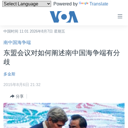
Powered by
Translate
无
障
碍
中国时间 11:01 2026年8月7日 星期五
主页
链
南中国海争端
接
美国
东盟会议对如何阐述南中国海争端有分
跳
中国
歧
转
台湾
到
多金斯
内
港澳
容
2015年8月6日 21:32
国际
跳
分享
转
分类新闻
最新国际新闻
到
美中关系
印太
经济·金融·贸易
导
航
热点专题
中东
人权·法律·宗教
跳