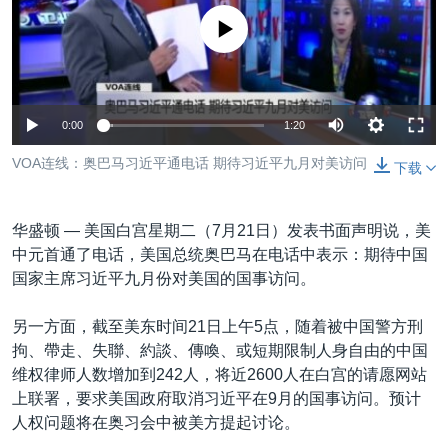
VOA视频
欧洲
科教·文娱·体健
白宫要闻
转
没有媒体可用资源
到
VOA今日焦点
非洲
军事
国会报道
检
中文广播
美洲
劳工
美中关系
索
全球议题
环境
美国建国250周年
0:00
1:20
关注我们
埃博拉疫情
VOA连线：奥巴马习近平通电话 期待习近平九月对美访问
下载
美国之音专访
重要讲话与声明
华盛顿 —
美国白宫星期二（7月21日）发表书面声明说，美
中元首通了电话，美国总统奥巴马在电话中表示：期待中国
台海两岸关系
其他语言网站
国家主席习近平九月份对美国的国事访问。
南中国海争端
另一方面，截至美东时间21日上午5点，随着被中国警方刑
关注西藏
拘、帶走、失聯、約談、傳喚、或短期限制人身自由的中国
关注新疆
维权律师人数增加到242人，将近2600人在白宫的请愿网站
上联署，要求美国政府取消习近平在9月的国事访问。预计
GEN Z 看美国
人权问题将在奥习会中被美方提起讨论。