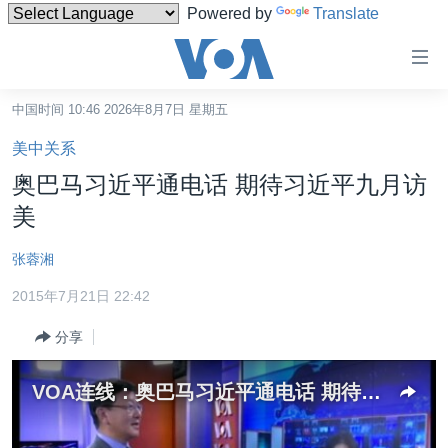
Powered by
Translate
无
障
碍
中国时间 10:46 2026年8月7日 星期五
主页
链
美中关系
接
美国
奥巴马习近平通电话 期待习近平九月访
跳
中国
美
转
台湾
到
张蓉湘
内
港澳
容
2015年7月21日 22:42
国际
跳
分享
转
分类新闻
最新国际新闻
到
美中关系
印太
经济·金融·贸易
导
VOA连线：奥巴马习近平通电话 期待习近平九月对美访问
航
热点专题
中东
人权·法律·宗教
跳