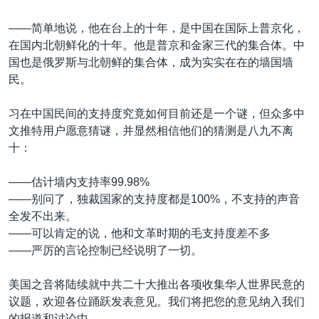
——简单地说，他在台上的十年，是中国在国际上普京化，
在国内北朝鲜化的十年。他是普京和金家三代的集合体。中
国也是俄罗斯与北朝鲜的集合体，成为实实在在的墙国墙
民。
习在中国民间的支持度究竟如何目前还是一个谜，但众多中
文推特用户愿意猜谜，并显然相信他们的猜测是八九不离
十：
——估计墙内支持率99.98%
——别问了，独裁国家的支持度都是100%，不支持的声音
全发不出来。
——可以肯定的说，他和文革时期的毛支持度差不多
——严厉的言论控制已经说明了一切。
美国之音将陆续就中共二十大推出各项收集华人世界民意的
议题，欢迎各位踊跃发表意见。我们将把您的意见纳入我们
的报道和讨论中。