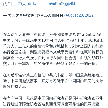
法
#中共20大
pic.twitter.com/mPmOggjvIM
— 美国之音中文网 (@VOAChinese)
August 20, 2022
在众多的人看来，在传统上推崇和赞美统治者“无为而治”的
中国，习近平统治中国10年可谓大有作为的十年。从涉及上
千万人、上亿人的疫情清零和封城措施，到对全国人的行踪
实行全面监控，到强调要把本来就享受着种种优惠和特权的
国营企业做大做强，在到推行令国际社会侧目而视的战狼外
交，习近平掌权十年的所作所为得到了褒贬不一的评价。
在习近平谋求第三次担任中共总书记，即中国最高统治者之
际，中国问题观察家一直好奇习近平在中国国内民间的支持
度到底有多高。
在当今中国，无论是中国国内研究者还是国外研究者都不能
进行通过保障受访者匿名从而保障调查可靠性的民意调查，