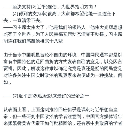
——坚决支持(习近平)连任，为世界指明方向！
——(习得到的支持率)很高，大家都希望他能一直连任下
去，一直清零下去。
——习主席太伟大了，他是我们的领路人，他伟大光辉思想
照亮了全世界，为了人民幸福安康动态清零不动摇，习主席
能连任我们感谢他祖宗十八辈
由于当今中国明显言论不自由的环境，中国网民通常都是以
富有中国特色的迂回曲折的方式发表自己的意见，以免因言
贾祸。因此，解读这种难以确定究竟是褒还是贬的网民意见
对许多关注中国实时政治的观察家来说便成为一种挑战。例
如，
——(习近平是)20世纪以来最好的皇帝之一
从表面上看，上面这则推特回应似乎是讽刺习近平想当皇
帝，但一些研究中国政治的学者注意到，中国官方媒体近年
来频繁赞美古代帝王如何励精图治，还有亲中共政府的学者