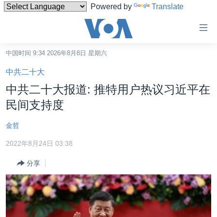
Powered by
Translate
无
障
碍
中国时间 9:34 2026年8月8日 星期六
主页
链
中共二十大
接
美国
中共二十大报道: 推特用户热议习近平在
跳
中国
民间支持度
转
台湾
到
金哲
内
港澳
容
2022年8月24日 03:38
国际
跳
分享
转
分类新闻
最新国际新闻
到
美中关系
印太
经济·金融·贸易
导
航
热点专题
中东
人权·法律·宗教
跳