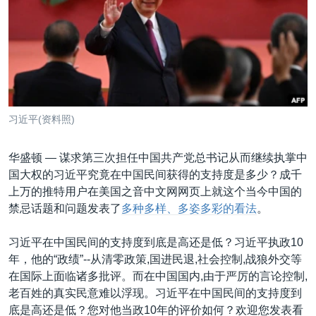
VOA视频
欧洲
科教·文娱·体健
白宫要闻
转
到
VOA今日焦点
非洲
军事
国会报道
检
中文广播
美洲
劳工
美中关系
索
全球议题
环境
美国建国250周年
关注我们
埃博拉疫情
习近平(资料照)
美国之音专访
华盛顿 —
谋求第三次担任中国共产党总书记从而继续执掌中
重要讲话与声明
国大权的习近平究竟在中国民间获得的支持度是多少？成千
台海两岸关系
其他语言网站
上万的推特用户在美国之音中文网网页上就这个当今中国的
禁忌话题和问题发表了
多种多样、多姿多彩的看法
。
南中国海争端
关注西藏
习近平在中国民间的支持度到底是高还是低？习近平执政10
年，他的“政绩”--从清零政策,国进民退,社会控制,战狼外交等
关注新疆
在国际上面临诸多批评。而在中国国内,由于严厉的言论控制,
GEN Z 看美国
老百姓的真实民意难以浮现。习近平在中国民间的支持度到
底是高还是低？您对他当政10年的评价如何？欢迎您发表看