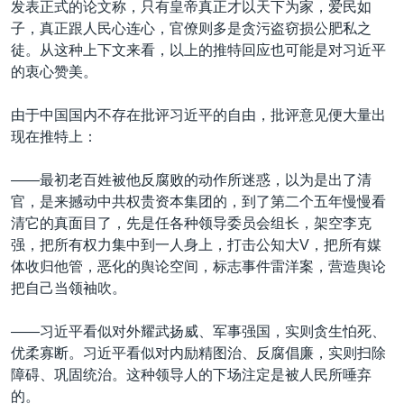
发表正式的论文称，只有皇帝真正才以天下为家，爱民如
子，真正跟人民心连心，官僚则多是贪污盗窃损公肥私之
徒。从这种上下文来看，以上的推特回应也可能是对习近平
的衷心赞美。
由于中国国内不存在批评习近平的自由，批评意见便大量出
现在推特上：
——最初老百姓被他反腐败的动作所迷惑，以为是出了清
官，是来撼动中共权贵资本集团的，到了第二个五年慢慢看
清它的真面目了，先是任各种领导委员会组长，架空李克
强，把所有权力集中到一人身上，打击公知大V，把所有媒
体收归他管，恶化的舆论空间，标志事件雷洋案，营造舆论
把自己当领袖吹。
——习近平看似对外耀武扬威、军事强国，实则贪生怕死、
优柔寡断。习近平看似对内励精图治、反腐倡廉，实则扫除
障碍、巩固统治。这种领导人的下场注定是被人民所唾弃
的。