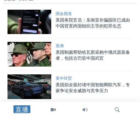
国会报道
美国务院官员：东南亚诈骗园区已成由
中国背景跨国组织主导的犯罪生态
美洲
美国制裁帮助哈瓦那采购中俄武器装备
者，包括古巴驻中国武官
美中经贸
美国拟全面封堵中国智能网联汽车，专
家争论安全威胁与竞争压力
直播
中国
中国向两名海警追授荣誉称号，证实一
年前自家舰船相撞事件造成人员丧生