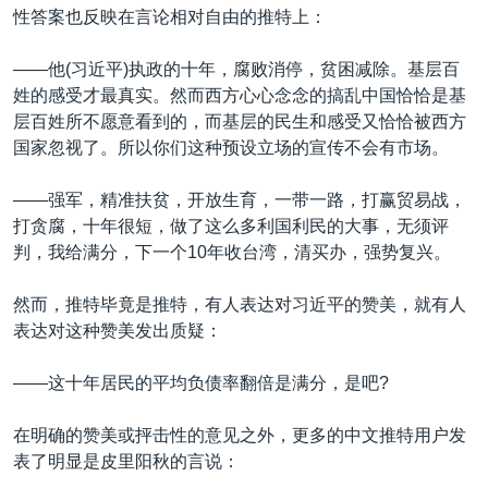
性答案也反映在言论相对自由的推特上：
——他(习近平)执政的十年，腐败消停，贫困减除。基层百
姓的感受才最真实。然而西方心心念念的搞乱中国恰恰是基
层百姓所不愿意看到的，而基层的民生和感受又恰恰被西方
国家忽视了。所以你们这种预设立场的宣传不会有市场。
——强军，精准扶贫，开放生育，一带一路，打赢贸易战，
打贪腐，十年很短，做了这么多利国利民的大事，无须评
判，我给满分，下一个10年收台湾，清买办，强势复兴。
然而，推特毕竟是推特，有人表达对习近平的赞美，就有人
表达对这种赞美发出质疑：
——这十年居民的平均负债率翻倍是满分，是吧?
在明确的赞美或抨击性的意见之外，更多的中文推特用户发
表了明显是皮里阳秋的言说：