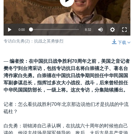
没有媒体可用资源
VOA视频
欧洲
科教·文娱·体健
白宫要闻
转
到
VOA今日焦点
非洲
军事
国会报道
检
中文广播
美洲
劳工
美中关系
索
0:00
8:32
全球议题
环境
美国建国250周年
关注我们
专访白先勇(2)：抗战之英勇惨烈
下载
埃博拉疫情
美国之音专访
—
编者按：在中国抗日战争胜利70周年之前，美国之音记者
重要讲话与声明
樊冬宁到台湾采访，包括专访抗日名将白崇禧之子、著名台
湾作家白先勇。白崇禧在中国抗日战争期间担任中华民国国
台海两岸关系
其他语言网站
军副参谋总长，指挥过多次大小战役、战斗，后来曾经担任
南中国海争端
中华民国国防部长，一级上将。这次专访，分集陆续播出。
关注西藏
记者：怎么看抗战胜利70年北京那边说他们才是抗战的中流
关注新疆
砥柱？
GEN Z 看美国
白先勇：胡锦涛自己承认啊，在抗战六十周年的时候他自己
讲的，他说主战场是国军领导的，敌后，大后方是共产党游