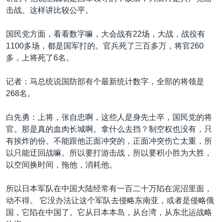
击战。这样讲比较公平。
国民党方面，看看数字嘛，大会战有22场，大战，战役有
1100多场，都是国军打的。官兵死了三百多万，将官260
多，上将死了6名。
记者：马总统说国防部有个最新统计数字，全部的将领是
268名。
白先勇：上将，张自忠啊，这些人是身先士卒，国民党的将
官。那是真的血肉长城啊。拿什么去挡？制空权也没有，只
有挨炸的份。不能跟他正面冲突的，正面冲突伤亡太重，所
以只能迂回战嘛。所以要打游击战，所以要积小胜为大胜，
以空间换时间，拖他，消耗他。
所以日本军队在中国大陆经常有一百二十万陷在泥沼里面，
动不得。 它没办法让这个军队去侵略东南亚，或者是侵略俄
国，它陷在中国了。它从日本本岛，从台湾，从东北运战略