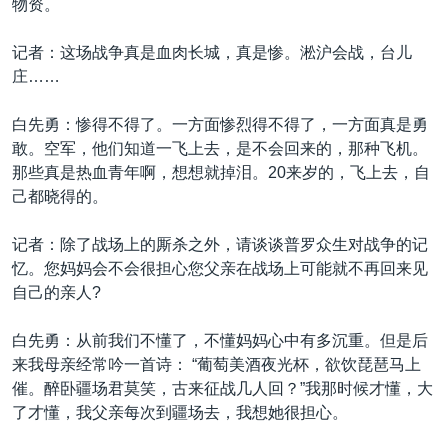
物资。
记者：这场战争真是血肉长城，真是惨。淞沪会战，台儿
庄……
白先勇：惨得不得了。一方面惨烈得不得了，一方面真是勇
敢。空军，他们知道一飞上去，是不会回来的，那种飞机。
那些真是热血青年啊，想想就掉泪。20来岁的，飞上去，自
己都晓得的。
记者：除了战场上的厮杀之外，请谈谈普罗众生对战争的记
忆。您妈妈会不会很担心您父亲在战场上可能就不再回来见
自己的亲人?
白先勇：从前我们不懂了，不懂妈妈心中有多沉重。但是后
来我母亲经常吟一首诗： “葡萄美酒夜光杯，欲饮琵琶马上
催。醉卧疆场君莫笑，古来征战几人回？”我那时候才懂，大
了才懂，我父亲每次到疆场去，我想她很担心。