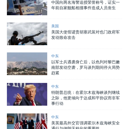
中国向两名海警追授荣誉称号，证实一
年前自家舰船相撞事件造成人员丧生
美国
美国大使馆谴责胡塞武装对也门政府军
发动致命攻击
中东
以军士兵遇袭身亡后，以色列对黎巴嫩
南部发动空袭，罗马谈判期间停火局势
趋紧
中东
特朗普总统：在霍尔木兹海峡谈判继续
之际，他更倾向于达成和平协议而非军
事行动
中东
美英最高外交官强调霍尔木兹海峡安全
通行与伊朗无核化的重要性