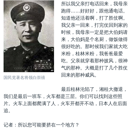
所以我父亲打电话回来，我母亲
跑得……好好好，跟他通电话。
知道他还活着啊，打了胜仗啊。
我父亲一回来，打完仗回到家的
时候，我母亲一定是把大伯妈请
来，大伯妈是个名厨，做饭做得
很好吃的。那时候我们家就大吃
米粉，桂林米粉，我爸爸最爱
吃。父亲就穿着那种披风，很神
气的那种。大概是打了几个胜仗
回来的那种威风。
国民党著名将领白崇禧
最后桂林沦陷了，湘桂大撤退，
我们是最后一班车，火车都是三层。你们可以找到这些照
片。火车上面都爬满了人，火车开都开不动，日本人在后面
追。
记者：所以您可能要挤在一个地方？