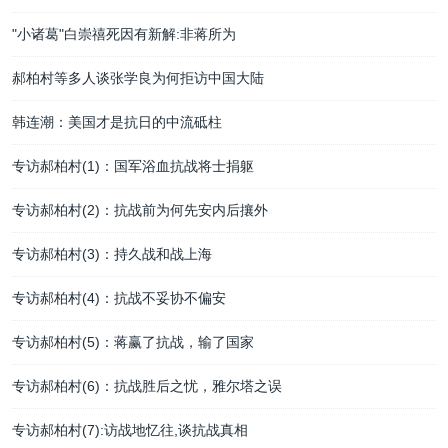
"小诸葛"白崇禧死因有新解:非蒋所为
郝柏村等多人谈张学良为何拒访中国大陆
韩连潮：美国才是抗日的中流砥柱
专访郝柏村(1)：国军浴血抗战将士捐躯
专访郝柏村(2)：抗战前为何先安内后攘外
专访郝柏村(3)：持久战和战上海
专访郝柏村(4)：抗战不妥协不偏安
专访郝柏村(5)：蒋赢了抗战，输了国家
专访郝柏村(6)：抗战胜后之忧，雅尔塔之误
专访郝柏村(7):访战地忆往,谈抗战真相