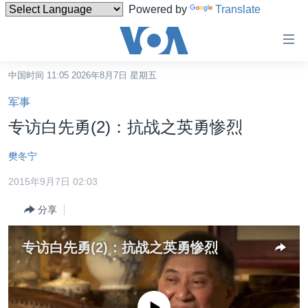
Powered by
Translate
无
障
碍
中国时间 11:05 2026年8月7日 星期五
主页
链
军事
接
美国
专访白先勇(2)：抗战之英勇惨烈
跳
中国
转
樊冬宁
台湾
到
2015年9月7日 02:03
内
港澳
容
分享
国际
跳
转
分类新闻
最新国际新闻
专访白先勇(2)：抗战之英勇惨烈
到
美中关系
印太
经济·金融·贸易
导
航
热点专题
中东
人权·法律·宗教
跳