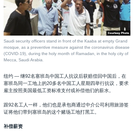
VOA视频
欧洲
科教·文娱·体健
白宫要闻
转
到
VOA今日焦点
非洲
军事
国会报道
检
中文广播
美洲
劳工
美中关系
索
全球议题
环境
美国建国250周年
关注我们
Saudi security officers stand in front of the Kaaba at empty Grand
埃博拉疫情
mosque, as a preventive measure against the coronavirus disease
(COVID-19), during the holy month of Ramadan, in the holy city of
美国之音专访
Mecca, Saudi Arabia.
重要讲话与声明
纽约 —
继92名塞班岛中国工人抗议后获赔偿回中国后，在
台海两岸关系
其他语言网站
塞班岛同一工地上的20多名中国工人星期四举行抗议，要求
南中国海争端
雇主按照美国最低工资标准支付或补偿他们的薪水。
关注西藏
跟92名工人一样，他们也是承包商通过中介公司利用旅游签
关注新疆
证将他们带到塞班岛的这个赌场工地打黑工。
GEN Z 看美国
补偿薪资