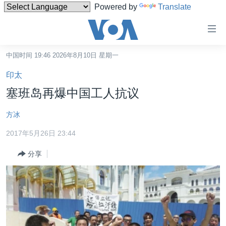
Powered by
Translate
无
障
碍
中国时间 19:46 2026年8月10日 星期一
主页
链
印太
接
美国
塞班岛再爆中国工人抗议
跳
中国
转
方冰
台湾
到
2017年5月26日 23:44
内
港澳
容
分享
国际
跳
转
分类新闻
最新国际新闻
到
美中关系
印太
经济·金融·贸易
导
航
热点专题
中东
人权·法律·宗教
跳