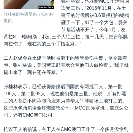
张桂林说，他在给MCC干活时两
次受工伤，“2016年11月，在土
张桂林脚被砸受伤（张桂林
建干的时候脚被3.6直径粗的钢精
提供）
砸了一下，鼓了一个大包，髁关
节都活动不开了；今年1月，左
背拉8、9顿电缆，我们三个人往上拉，拉十几天，把背部肌
肉拉伤了。现在我的三个手指发麻。”
工人赵保金在土建干活时被滑下的钢管砸伤手臂，至今鼓着
包。张桂林说，美国劳工部表示会带他们去做检查，“我早就
提出来了，现在还在等着。”
张桂林表示，已经获得赔偿后回国的有两批工人，第一批
190人，第二批92人，现在他们是第三批。他说，所有打黑
工的人都是不同承包商雇来为博华太平洋赌场工地打工的。
这些承包商包括金螳螂装饰公司、MCC国际塞班，倍立达公
司，还有CMC澳门公司。
抗议工人的信说，有工人在CMC澳门工作了一个多月没拿到