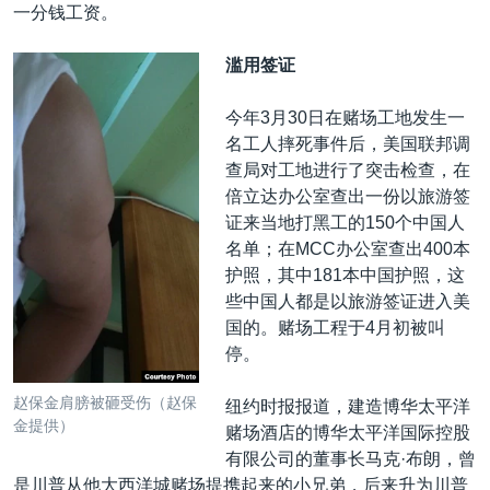
一分钱工资。
滥用签证
今年3月30日在赌场工地发生一
名工人摔死事件后，美国联邦调
查局对工地进行了突击检查，在
倍立达办公室查出一份以旅游签
证来当地打黑工的150个中国人
名单；在MCC办公室查出400本
护照，其中181本中国护照，这
些中国人都是以旅游签证进入美
国的。赌场工程于4月初被叫
停。
赵保金肩膀被砸受伤（赵保
纽约时报报道，建造博华太平洋
金提供）
赌场酒店的博华太平洋国际控股
有限公司的董事长马克·布朗，曾
是川普从他大西洋城赌场提携起来的小兄弟，后来升为川普