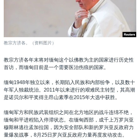
VOA视频
欧洲
科教·文娱·体健
白宫要闻
转
到
VOA今日焦点
非洲
军事
国会报道
检
中文广播
美洲
劳工
美中关系
索
全球议题
环境
美国建国250周年
关注我们
教宗方济各。（资料图片）
埃博拉疫情
美国之音专访
教宗方济各年末将对缅甸这个以佛教为主的国家进行历史性
首访，而缅甸目前是一个需要医治伤痕的国家。
重要讲话与声明
台海两岸关系
缅甸1948年独立以来，长期陷入民族和内部纷争，以及数十
其他语言网站
年军人独裁统治。2011年以来进行的艰难民主转型，其高潮
南中国海争端
是诺贝尔和平奖得主昂山素季在2015年大选中获胜。
关注西藏
缅甸军方和民族武装组织之间在北方地区的战斗连绵不绝，
关注新疆
缅甸和平进程陷入停滞状态。在缅甸西部，成千上万罗兴亚
GEN Z 看美国
穆斯林逃往孟加拉国，因为安全部队和新的罗兴亚反政府力
量爆发战事，8月25日罗兴亚反政府力量再度发动攻击。