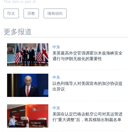
This item is part of
印太
宗教
缅甸动向
更多报道
中东
美英最高外交官强调霍尔木兹海峡安全
通行与伊朗无核化的重要性
中东
以色列领导人对美国宣布的加沙协议提
出异议
中东
美国在认定巴格达航空公司对其运营进
行“重大调整”后，将其移除出制裁名单