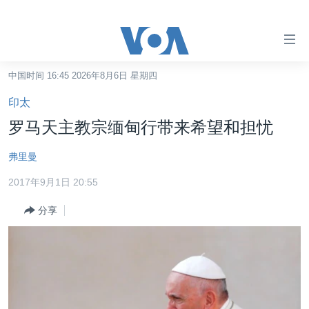
无
障
碍
中国时间 16:45 2026年8月6日 星期四
主页
链
印太
接
美国
罗马天主教宗缅甸行带来希望和担忧
跳
中国
转
弗里曼
台湾
到
2017年9月1日 20:55
内
港澳
容
分享
国际
跳
转
分类新闻
最新国际新闻
到
美中关系
印太
经济·金融·贸易
导
航
热点专题
中东
人权·法律·宗教
跳