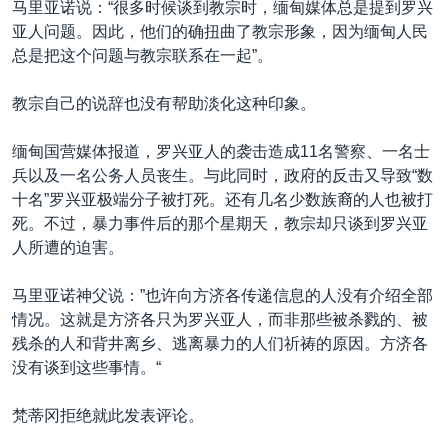
马里亚诺说：“很多时候谈到教宗时，缅甸媒体总是提到罗兴
亚人问题。因此，他们的确扭曲了教宗形象，因为缅甸人民
总是把这个问题与教宗联系在一起”。
教宗自己的说辞也没有帮助淡化这种印象。
缅甸国营媒体报道，罗兴亚人的袭击造成11名警察、一名士
兵以及一名公务人员丧生。与此同时，政府的反击又导致“数
十名”罗兴亚极端分子被打死。还有几名少数族裔的人也被打
死。不过，暴力事件后的那个星期天，教宗却只谈到罗兴亚
人所遭的迫害。
马里亚诺神父说：”也许向方济各传递信息的人没有介绍全部
情况。这就是方济各只为罗兴亚人，而非那些被杀戮的、被
残杀的人和背井离乡、逃离暴力的人们祈祷的原因。方济各
没有谈到这些事情。“
梵蒂冈拒绝就此发表评论。