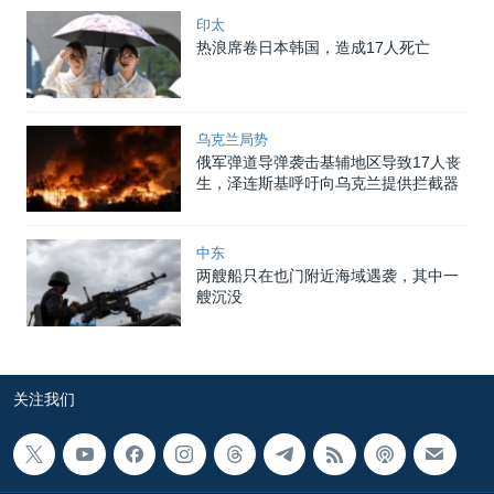
印太
热浪席卷日本韩国，造成17人死亡
乌克兰局势
俄军弹道导弹袭击基辅地区导致17人丧
生，泽连斯基呼吁向乌克兰提供拦截器
中东
两艘船只在也门附近海域遇袭，其中一
艘沉没
关注我们