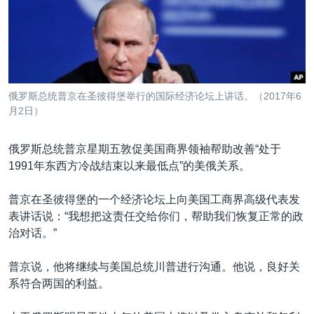
VOA视频
欧洲
科教·文娱·体健
白宫要闻
转
到
VOA今日焦点
非洲
军事
国会报道
检
中文广播
美洲
劳工
美中关系
索
全球议题
环境
美国建国250周年
关注我们
俄罗斯总统普京在圣彼得堡举行的国际经济论坛上讲话。（2017年6
埃博拉疫情
月2日）
美国之音专访
俄罗斯总统普京星期五敦促美国商界领袖帮助改善“处于
重要讲话与声明
1991年东西方冷战结束以来最低点”的美俄关系。
台海两岸关系
其他语言网站
普京在圣彼得堡的一个经济论坛上向美国工商界高级代表发
南中国海争端
表讲话说：“我想把这责任交给你们，帮助我们恢复正常的政
关注西藏
治对话。”
关注新疆
普京说，他将继续与美国总统川普进行沟通。他说，良好关
GEN Z 看美国
系符合两国的利益。