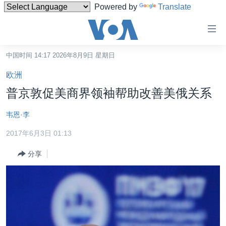
Powered by
Translate
无
障
碍
中国时间 14:17 2026年8月9日 星期日
主页
链
欧洲
接
美国
普京敦促美商界领袖帮助改善美俄关系
跳
中国
转
韦恩·李
台湾
到
2017年6月3日 01:13
内
港澳
容
分享
国际
跳
转
分类新闻
最新国际新闻
到
美中关系
印太
经济·金融·贸易
导
航
热点专题
中东
人权·法律·宗教
跳