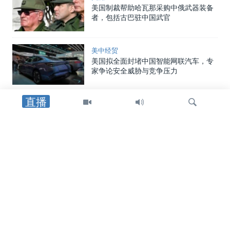
美国制裁帮助哈瓦那采购中俄武器装备
者，包括古巴驻中国武官
美中经贸
美国拟全面封堵中国智能网联汽车，专
家争论安全威胁与竞争压力
直播
中国
中国向两名海警追授荣誉称号，证实一
年前自家舰船相撞事件造成人员丧生
检
美中关系
索
在中国对美国宣布多项报复措施后，美
国国土安全部重申其制裁中国企业立场
国会报道
美参议员丹恩斯向VOA证实他将于近期