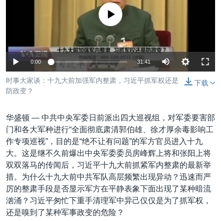
VOA视频
欧洲
科教·文娱·体健
白宫要闻
转
没有媒体可用资源
到
VOA今日焦点
非洲
军事
国会报道
检
中文广播
美洲
劳工
美中关系
索
全球议题
环境
美国建国250周年
0:00
31:41
关注我们
埃博拉疫情
时事大家谈：十九大前加强军内整肃，习近平抓军权还是
下载
防政变？
美国之音专访
重要讲话与声明
华盛顿 —
中共中央军委日前派出四大巡视组，对军委要害部
台海两岸关系
门和各大军种进行“全面彻底肃清郭伯雄、徐才厚余毒影响工
其他语言网站
作专项巡视”，目的是“绝不让有问题”的军方官员进入十九
南中国海争端
大。这是继不久前爆出中央军委委员房峰辉上将和张阳上将
关注西藏
双双落马的传闻后，习近平十九大前抓紧军内整肃的最新举
措。为什么十九大前中共军队高层频繁出现异动？迅速而严
关注新疆
厉的整肃手段是否显示军方在平静表象下面出现了某种暗流
GEN Z 看美国
汹涌？习近平匆忙下重手清理军中异己仅仅是为了抓军权，
还是嗅到了某种军事政变的危险？