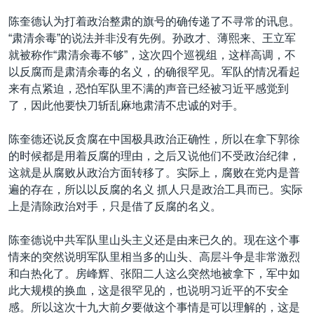
陈奎德认为打着政治整肃的旗号的确传递了不寻常的讯息。
“肃清余毒”的说法并非没有先例。孙政才、薄熙来、王立军
就被称作“肃清余毒不够”，这次四个巡视组，这样高调，不
以反腐而是肃清余毒的名义，的确很罕见。军队的情况看起
来有点紧迫，恐怕军队里不满的声音已经被习近平感觉到
了，因此他要快刀斩乱麻地肃清不忠诚的对手。
陈奎德还说反贪腐在中国极具政治正确性，所以在拿下郭徐
的时候都是用着反腐的理由，之后又说他们不受政治纪律，
这就是从腐败从政治方面转移了。实际上，腐败在党内是普
遍的存在，所以以反腐的名义 抓人只是政治工具而已。实际
上是清除政治对手，只是借了反腐的名义。
陈奎德说中共军队里山头主义还是由来已久的。现在这个事
情来的突然说明军队里相当多的山头、高层斗争是非常激烈
和白热化了。房峰辉、张阳二人这么突然地被拿下，军中如
此大规模的换血，这是很罕见的，也说明习近平的不安全
感。所以这次十九大前夕要做这个事情是可以理解的，这是