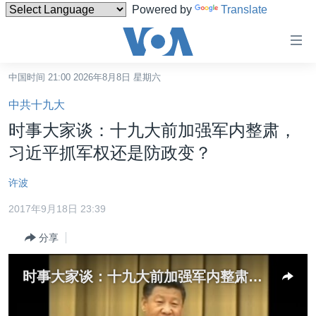
Powered by
Translate
无
障
碍
中国时间 21:00 2026年8月8日 星期六
主页
链
中共十九大
接
美国
时事大家谈：十九大前加强军内整肃，
跳
中国
习近平抓军权还是防政变？
转
台湾
到
许波
内
港澳
容
2017年9月18日 23:39
国际
跳
分享
转
分类新闻
最新国际新闻
到
美中关系
印太
经济·金融·贸易
导
时事大家谈：十九大前加强军内整肃，习近平抓军权还是防政变？
航
热点专题
中东
人权·法律·宗教
跳