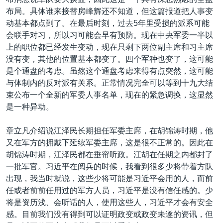
布局。具体谁来接替房峰辉还不知道，但这篇报道把人事变
动基本都点到了。在最后时刻，过去5年里受损的派系可能
会联手对习，所以习可能会早有预防。现在中央军委一半以
上的职位都已经发生变动，现在只剩下两位副主席和习主席
没有变，其他的位置基本都变了。四个军种也变了，这可能
是个通盘的考虑。虽然这个通盘考虑来得有点突然，这可能
与体制内的反对派有关系。正常情况完全可以等到十九大结
束公布一个全新的军委人事名单，现在的紧急调换，这显然
是一种异动。
章立凡介绍说江泽民长期担任军委主席，在胡锦涛时期，他
又在军方的拥戴下延续军委主席，这是很不正常的。因此在
胡锦涛时期，江泽民都在垂帘听政。江胡在任期之内都封了
一批军官。习近平在阅兵的时候，我看到很多少将带着方队
出现，我当时就说，这些少将可能是习近平会用的人，而前
任或者前前任用过的军方人员，习近平是没有信任感的。少
将是资历浅、会听话的人，使用这些人，习近平才会有安全
感。目前我们没有得到可以证明政变或政变未遂的资讯，但