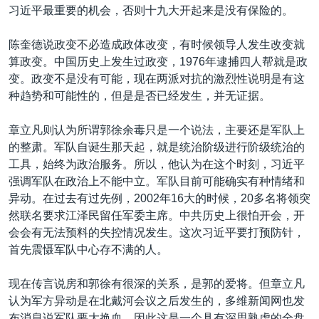
习近平最重要的机会，否则十九大开起来是没有保险的。
陈奎德说政变不必造成政体改变，有时候领导人发生改变就
算政变。中国历史上发生过政变，1976年逮捕四人帮就是政
变。政变不是没有可能，现在两派对抗的激烈性说明是有这
种趋势和可能性的，但是是否已经发生，并无证据。
章立凡则认为所谓郭徐余毒只是一个说法，主要还是军队上
的整肃。军队自诞生那天起，就是统治阶级进行阶级统治的
工具，始终为政治服务。所以，他认为在这个时刻，习近平
强调军队在政治上不能中立。军队目前可能确实有种情绪和
异动。在过去有过先例，2002年16大的时候，20多名将领突
然联名要求江泽民留任军委主席。中共历史上很怕开会，开
会会有无法预料的失控情况发生。这次习近平要打预防针，
首先震慑军队中心存不满的人。
现在传言说房和郭徐有很深的关系，是郭的爱将。但章立凡
认为军方异动是在北戴河会议之后发生的，多维新闻网也发
布消息说军队要大换血，因此这是一个具有深思熟虑的全盘