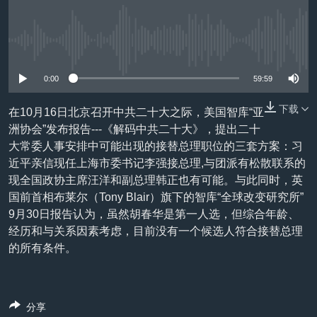
VOA视频
欧洲
科教·文娱·体健
白宫要闻
转
到
VOA今日焦点
非洲
军事
国会报道
检
没有媒体可用资源
中文广播
美洲
劳工
美中关系
索
0:00
59:59
全球议题
环境
美国建国250周年
关注我们
埃博拉疫情
下载
在10月16日北京召开中共二十大之际，美国智库“亚
洲协会”发布报告---《解码中共二十大》，提出二十
美国之音专访
大常委人事安排中可能出现的接替总理职位的三套方案：习
重要讲话与声明
近平亲信现任上海市委书记李强接总理,与团派有松散联系的
现全国政协主席汪洋和副总理韩正也有可能。与此同时，英
台海两岸关系
其他语言网站
国前首相布莱尔（Tony Blair）旗下的智库“全球改变研究所”
南中国海争端
9月30日报告认为，虽然胡春华是第一人选，但综合年龄、
经历和与关系因素考虑，目前没有一个候选人符合接替总理
关注西藏
的所有条件。
关注新疆
GEN Z 看美国
分享