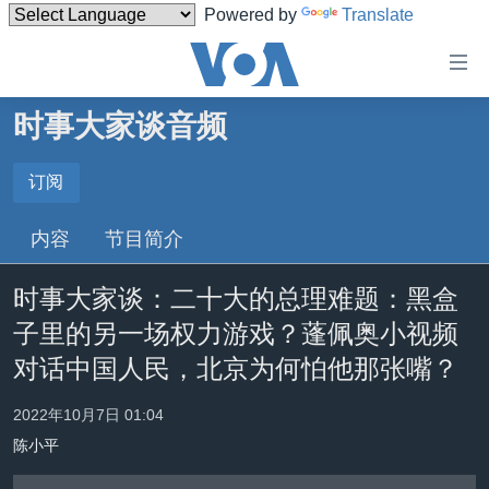
Powered by
Translate
无
障
碍
时事大家谈音频
主页
链
接
美国
订阅
订阅
跳
中国
内容
节目简介
转
Spotify
台湾
到
时事大家谈：二十大的总理难题：黑盒
内
港澳
订阅
容
子里的另一场权力游戏？蓬佩奥小视频
国际
跳
对话中国人民，北京为何怕他那张嘴？
转
分类新闻
最新国际新闻
到
2022年10月7日 01:04
美中关系
印太
经济·金融·贸易
导
陈小平
航
热点专题
中东
人权·法律·宗教
跳