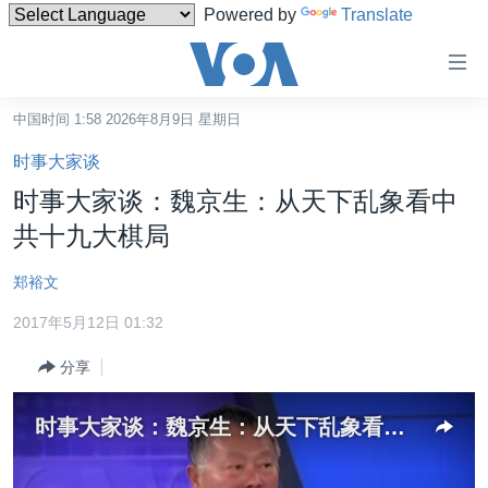
Powered by
Translate
无
障
碍
中国时间 1:58 2026年8月9日 星期日
主页
链
时事大家谈
接
美国
时事大家谈：魏京生：从天下乱象看中
跳
中国
共十九大棋局
转
台湾
到
郑裕文
内
港澳
容
2017年5月12日 01:32
国际
跳
分享
转
分类新闻
最新国际新闻
到
美中关系
印太
经济·金融·贸易
导
时事大家谈：魏京生：从天下乱象看中共十九大棋局
航
热点专题
中东
人权·法律·宗教
跳