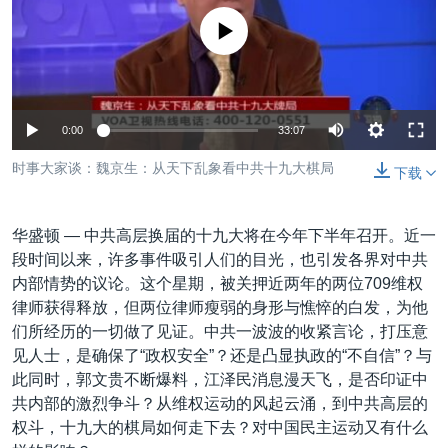
VOA视频
欧洲
科教·文娱·体健
白宫要闻
转
没有媒体可用资源
到
VOA今日焦点
非洲
军事
国会报道
检
中文广播
美洲
劳工
美中关系
索
全球议题
环境
美国建国250周年
关注我们
0:00
33:07
埃博拉疫情
时事大家谈：魏京生：从天下乱象看中共十九大棋局
下载
美国之音专访
重要讲话与声明
华盛顿 —
中共高层换届的十九大将在今年下半年召开。近一
台海两岸关系
段时间以来，许多事件吸引人们的目光，也引发各界对中共
其他语言网站
内部情势的议论。这个星期，被关押近两年的两位709维权
南中国海争端
律师获得释放，但两位律师瘦弱的身形与憔悴的白发，为他
关注西藏
们所经历的一切做了见证。中共一波波的收紧言论，打压意
见人士，是确保了“政权安全”？还是凸显执政的“不自信”？与
关注新疆
此同时，郭文贵不断爆料，江泽民消息漫天飞，是否印证中
GEN Z 看美国
共内部的激烈争斗？从维权运动的风起云涌，到中共高层的
权斗，十九大的棋局如何走下去？对中国民主运动又有什么