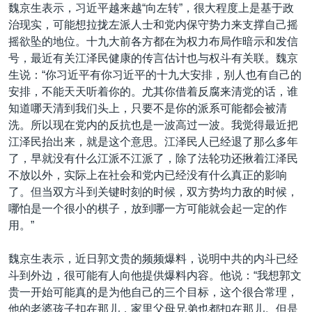
魏京生表示，习近平越来越“向左转”，很大程度上是基于政
治现实，可能想拉拢左派人士和党内保守势力来支撑自己摇
摇欲坠的地位。十九大前各方都在为权力布局作暗示和发信
号，最近有关江泽民健康的传言估计也与权斗有关联。魏京
生说：“你习近平有你习近平的十九大安排，别人也有自己的
安排，不能天天听着你的。尤其你借着反腐来清党的话，谁
知道哪天清到我们头上，只要不是你的派系可能都会被清
洗。所以现在党内的反抗也是一波高过一波。我觉得最近把
江泽民抬出来，就是这个意思。江泽民人已经退了那么多年
了，早就没有什么江派不江派了，除了法轮功还揪着江泽民
不放以外，实际上在社会和党内已经没有什么真正的影响
了。但当双方斗到关键时刻的时候，双方势均力敌的时候，
哪怕是一个很小的棋子，放到哪一方可能就会起一定的作
用。”
魏京生表示，近日郭文贵的频频爆料，说明中共的内斗已经
斗到外边，很可能有人向他提供爆料内容。他说：“我想郭文
贵一开始可能真的是为他自己的三个目标，这个很合常理，
他的老婆孩子扣在那儿，家里父母兄弟也都扣在那儿。但是