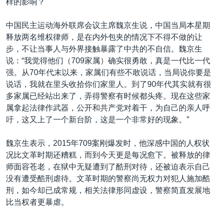
样的影响？
中国民主运动海外联席会议主席魏京生说，中国当局本星期
释放两名维权律师，是在内外包夹的情况下不得不做的让
步，不让当事人与外界接触暴露了中共的不自信。魏京生
说：“我觉得他们（709家属）确实很勇敢，真是一代比一代
强。从70年代末以来，家属们有些不敢说话，当局说你要是
说话，我就在里头收拾你们家里人。到了90年代其实就有很
多家属已经站出来了，弄得警察有时候都头疼。现在这些家
属拿起法律作武器，公开和共产党对着干，为自己的亲人呼
吁，这又上了一个新台阶，这是一个非常好的现象。”
魏京生表示，2015年709案刚爆发时，他深感中国的人权状
况比文革时期还糟糕，而到今天更是每况愈下。被释放的律
师面容苍老，在狱中无疑遭到了酷刑对待，还被迫表示自己
没有遭受酷刑虐待。文革时期的警察尚无权力对犯人施加酷
刑，如今却已成常规，相关法律形同虚设，警察简直发展地
比当权者更暴虐。