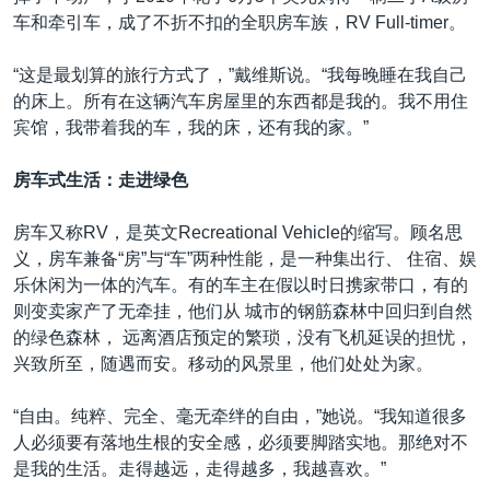
车和牵引车，成了不折不扣的全职房车族，RV Full-timer。
“这是最划算的旅行方式了，”戴维斯说。“我每晚睡在我自己
的床上。所有在这辆汽车房屋里的东西都是我的。我不用住
宾馆，我带着我的车，我的床，还有我的家。”
房车式生活：走进绿色
房车又称RV，是英文Recreational Vehicle的缩写。顾名思
义，房车兼备“房”与“车”两种性能，是一种集出行、 住宿、娱
乐休闲为一体的汽车。有的车主在假以时日携家带口，有的
则变卖家产了无牵挂，他们从 城市的钢筋森林中回归到自然
的绿色森林， 远离酒店预定的繁琐，没有飞机延误的担忧，
兴致所至，随遇而安。移动的风景里，他们处处为家。
“自由。纯粹、完全、毫无牵绊的自由，”她说。“我知道很多
人必须要有落地生根的安全感，必须要脚踏实地。那绝对不
是我的生活。走得越远，走得越多，我越喜欢。”