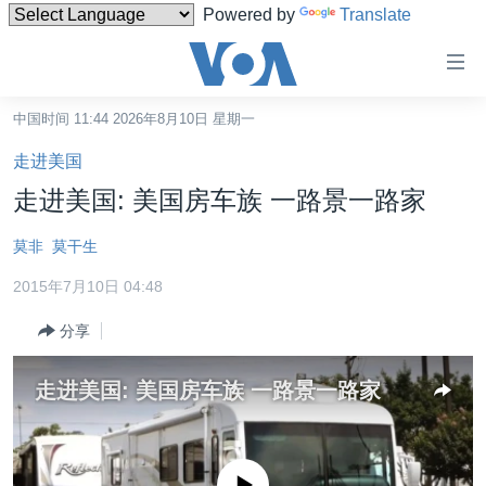
Powered by
Translate
无
障
碍
中国时间 11:44 2026年8月10日 星期一
主页
链
走进美国
接
美国
走进美国: 美国房车族 一路景一路家
跳
中国
转
莫非
莫干生
台湾
到
2015年7月10日 04:48
内
港澳
容
分享
国际
跳
转
分类新闻
最新国际新闻
走进美国: 美国房车族 一路景一路家
到
美中关系
印太
经济·金融·贸易
导
航
热点专题
中东
人权·法律·宗教
跳