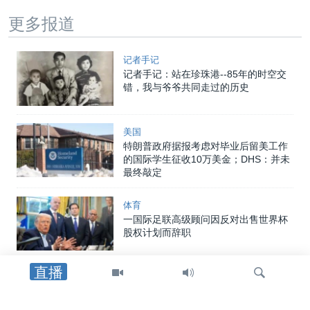
更多报道
记者手记
记者手记：站在珍珠港--85年的时空交
错，我与爷爷共同走过的历史
美国
特朗普政府据报考虑对毕业后留美工作
的国际学生征收10万美金；DHS：并未
最终敲定
体育
一国际足联高级顾问因反对出售世界杯
股权计划而辞职
直播
体育
欧足联拒绝国际足联出售世界杯足球赛
股份的计划