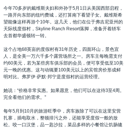
今年70多岁的戴维斯夫妇和外孙于5月1日从美国西部启程，
一路开向东部的纽约费城，还打算南下看望子女。戴维斯希
望能像这样再游个10年。这几天，他们在位于弗吉尼亚州的
天际线度假村，Skyline Ranch Resort落脚，准备开着轿车
去首都华盛顿转一转。
这个占地68英亩的度假村有31年历史，四面环山，景色宜
人，是全美一万六千多个露营场所之一。房车主每晚需支付
约60美元，若为某些房车俱乐部的会员，便可享受低至10美
元一晚的优惠。这与动辄要100美元以上的宾馆房价形成鲜
明对比。弗罗伊·萨默·邦宁是度假村的运营经理。
她说：“价格非常实惠。如果愿意，他们可以在这待3至4周。
完全看他们的需求。”
每年5月到10月的旅游旺季中，房车族除了可以在这里安营
扎寨，插电取水，整顿排污之外，还能享受度假一般的放
松。咬一口汉堡，品一匙沙拉，菜品多样的小餐馆让饥肠辘