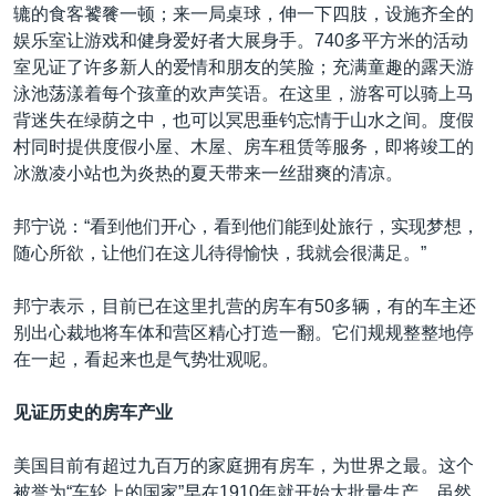
辘的食客饕餮一顿；来一局桌球，伸一下四肢，设施齐全的
娱乐室让游戏和健身爱好者大展身手。740多平方米的活动
室见证了许多新人的爱情和朋友的笑脸；充满童趣的露天游
泳池荡漾着每个孩童的欢声笑语。在这里，游客可以骑上马
背迷失在绿荫之中，也可以冥思垂钓忘情于山水之间。度假
村同时提供度假小屋、木屋、房车租赁等服务，即将竣工的
冰激凌小站也为炎热的夏天带来一丝甜爽的清凉。
邦宁说：“看到他们开心，看到他们能到处旅行，实现梦想，
随心所欲，让他们在这儿待得愉快，我就会很满足。”
邦宁表示，目前已在这里扎营的房车有50多辆，有的车主还
别出心裁地将车体和营区精心打造一翻。它们规规整整地停
在一起，看起来也是气势壮观呢。
见证历史的房车产业
美国目前有超过九百万的家庭拥有房车，为世界之最。这个
被誉为“车轮上的国家”早在1910年就开始大批量生产。虽然