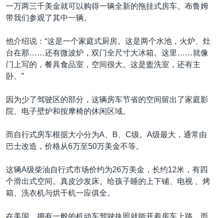
一万两三千美金就可以购得一辆全新的拖挂式房车。布鲁姆
带我们参观了其中一辆。
他介绍说：“这是一个家庭式厨房。这是两个水池，火炉、灶
台在那……还有微波炉，双门全尺寸大冰箱。这里……就像
门上写的，餐具食品室，空间很大。这是盥洗室，还有主
卧。”
因为少了驾驶区的部分，这辆房车节省的空间留出了家庭影
院、电子壁炉和按摩椅的休闲区域。
而自行式房车根据大小分为A、B、C级。A级最大，通常由
巴士改造，价格从6万至50万美金不等。
这辆A级柴油自行式市场价约为26万美金，长约12米，有四
个滑出式空间。真皮沙发床、给孩子睡的上下铺、电视 、烤
箱、洗衣机与烘干机一应俱全。
在美国，拥有一般的机动车驾驶执照就能开着房车上路。而