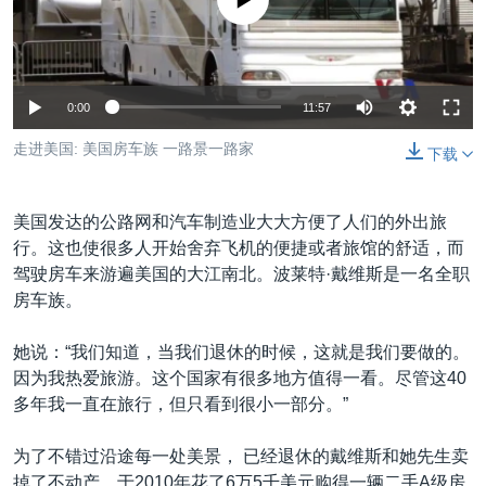
没有媒体可用资源
VOA视频
欧洲
科教·文娱·体健
白宫要闻
转
到
VOA今日焦点
非洲
军事
国会报道
检
中文广播
美洲
劳工
美中关系
索
0:00
11:57
全球议题
环境
美国建国250周年
关注我们
走进美国: 美国房车族 一路景一路家
下载
埃博拉疫情
美国之音专访
美国发达的公路网和汽车制造业大大方便了人们的外出旅
重要讲话与声明
行。这也使很多人开始舍弃飞机的便捷或者旅馆的舒适，而
驾驶房车来游遍美国的大江南北。波莱特·戴维斯是一名全职
台海两岸关系
其他语言网站
房车族。
南中国海争端
她说：“我们知道，当我们退休的时候，这就是我们要做的。
关注西藏
因为我热爱旅游。这个国家有很多地方值得一看。尽管这40
关注新疆
多年我一直在旅行，但只看到很小一部分。”
GEN Z 看美国
为了不错过沿途每一处美景， 已经退休的戴维斯和她先生卖
掉了不动产，于2010年花了6万5千美元购得一辆二手A级房