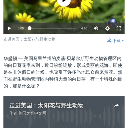
没有媒体可用资源
VOA视频
欧洲
科教·文娱·体健
白宫要闻
转
到
VOA今日焦点
非洲
军事
国会报道
检
中文广播
美洲
劳工
美中关系
索
0:00
4:10
全球议题
环境
美国建国250周年
关注我们
走进美国：太阳花与野生动物
下载
埃博拉疫情
美国之音专访
华盛顿 —
美国马里兰州的麦基-贝希尔斯野生动物管理区内
重要讲话与声明
的向日葵花季来到，近日纷纷绽放，形成美丽的花海，即使
是在非休假日的时候，也吸引了许多当地民众前来赏花。然
台海两岸关系
其他语言网站
而在野生动物管理区内种植大量的向日葵，有一个特殊的目
南中国海争端
的，那是什么呢？
关注西藏
走进美国：太阳花与野生动物
关注新疆
作者
美国之音中文网
GEN Z 看美国
没有媒体可用资源