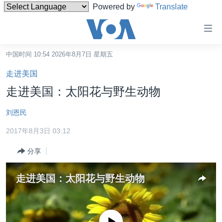
Powered by
Translate
无
障
碍
中国时间 10:54 2026年8月7日 星期五
主页
链
走进美国
接
美国
走进美国：太阳花与野生动物
跳
中国
转
刘恩民
台湾
到
2017年8月3日 03:12
内
港澳
容
分享
国际
跳
转
分类新闻
最新国际新闻
走进美国：太阳花与野生动物
到
美中关系
印太
经济·金融·贸易
导
航
热点专题
中东
人权·法律·宗教
跳