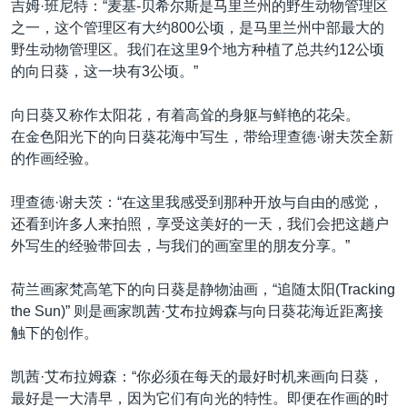
吉姆·班尼特：“麦基-贝希尔斯是马里兰州的野生动物管理区
之一，这个管理区有大约800公顷，是马里兰州中部最大的
野生动物管理区。我们在这里9个地方种植了总共约12公顷
的向日葵，这一块有3公顷。”
向日葵又称作太阳花，有着高耸的身躯与鲜艳的花朵。
在金色阳光下的向日葵花海中写生，带给理查德·谢夫茨全新
的作画经验。
理查德·谢夫茨：“在这里我感受到那种开放与自由的感觉，
还看到许多人来拍照，享受这美好的一天，我们会把这趟户
外写生的经验带回去，与我们的画室里的朋友分享。”
荷兰画家梵高笔下的向日葵是静物油画，“追随太阳(Tracking
the Sun)” 则是画家凯茜·艾布拉姆森与向日葵花海近距离接
触下的创作。
凯茜·艾布拉姆森：“你必须在每天的最好时机来画向日葵，
最好是一大清早，因为它们有向光的特性。即便在作画的时