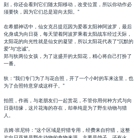
刻，你还会看到它们随太阳移动，改变位置，所以你动作必
须要快，因为它们总是迎向太阳。”
在希腊神话中，仙女克吕提厄因为爱慕太阳神阿波罗，最后
化身成为向日葵，每天望着阿波罗乘着太阳战车经过天际，
太阳花的向光性就是仙女的凝望，所以太阳花代表了“沉默的
爱”与“忠诚”。
郑与狄两位女孩，为了这盛开的太阳花，精心将自己打扮了
一番。
狄：“我们专门为了与花合照，开了一个小时的车来这里，也
为了合照特意穿成这样子。”
拍照，作画，与老朋友们一起赏花，不管你用何种方式与向
日葵结缘，这片花海的存在，却单纯是为了野生动物与猎
人。
吉姆·班尼特：“这个区域是狩猎专用，经费来自狩猎，这整
片向日葵将是野生动物的食物来源，主要是鸽子，还有火