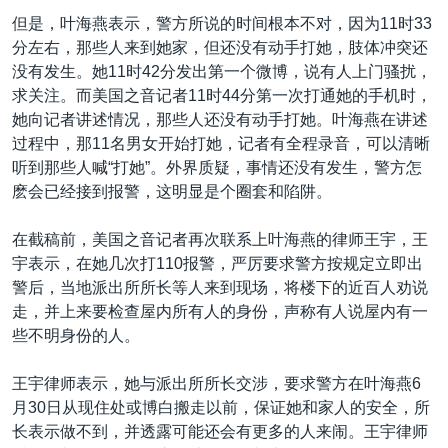
但是，叶海燕表示，警方所说的时间根本不对，因为11时33
分左右，那些人来到她家，但还没有动手打她，肢体冲突还
没有发生。她11时42分发出第一个微博，说有人上门骚扰，
求关注。而美国之音记者11时44分第一次打通她的手机时，
她向记者讲述情况，那些人还没有动手打她。叶海燕在讲述
过程中，那11名男女开始打她，记者有全程录音，可以清晰
听到那些人喊“打她”。外界质疑，事情还没有发生，警方怎
麽会已经接到报警，这明显是个圈套和陷阱。
在截稿前，美国之音记者再次联系上叶海燕的律师王宇，王
宇表示，在她几次打110报警，严厉要求警方按规定立即出
警后，当地派出所所长等人来到现场，将楼下的近百人劝说
走，并上来要检查屋内所有人的身份，声称有人说屋内有一
些不明身份的人。
王宇律师表示，她与派出所所长交涉，要求警方在叶海燕6
月30日从现住处或博白搬走以前，保证她和家人的安全，所
长表示做不到，并透露可能还会有更多的人来闹。王宇律师