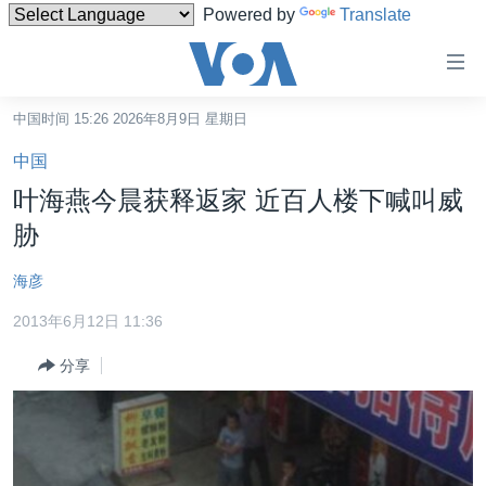
Powered by
Translate
无
障
碍
中国时间 15:26 2026年8月9日 星期日
主页
链
中国
接
美国
叶海燕今晨获释返家 近百人楼下喊叫威
跳
中国
胁
转
台湾
到
海彦
内
港澳
容
2013年6月12日 11:36
国际
跳
分享
转
分类新闻
最新国际新闻
到
美中关系
印太
经济·金融·贸易
导
航
热点专题
中东
人权·法律·宗教
跳