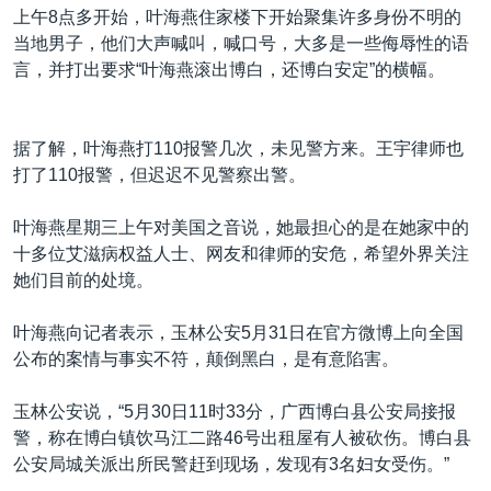
上午8点多开始，叶海燕住家楼下开始聚集许多身份不明的
当地男子，他们大声喊叫，喊口号，大多是一些侮辱性的语
言，并打出要求“叶海燕滚出博白，还博白安定”的横幅。
据了解，叶海燕打110报警几次，未见警方来。王宇律师也
打了110报警，但迟迟不见警察出警。
叶海燕星期三上午对美国之音说，她最担心的是在她家中的
十多位艾滋病权益人士、网友和律师的安危，希望外界关注
她们目前的处境。
叶海燕向记者表示，玉林公安5月31日在官方微博上向全国
公布的案情与事实不符，颠倒黑白，是有意陷害。
玉林公安说，“5月30日11时33分，广西博白县公安局接报
警，称在博白镇饮马江二路46号出租屋有人被砍伤。博白县
公安局城关派出所民警赶到现场，发现有3名妇女受伤。”