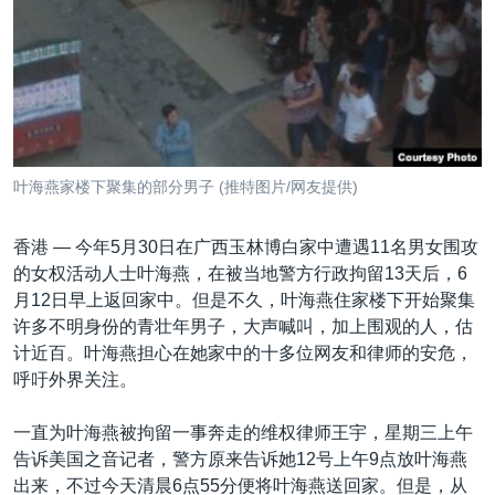
VOA视频
欧洲
科教·文娱·体健
白宫要闻
转
到
VOA今日焦点
非洲
军事
国会报道
检
中文广播
美洲
劳工
美中关系
索
全球议题
环境
美国建国250周年
关注我们
埃博拉疫情
叶海燕家楼下聚集的部分男子 (推特图片/网友提供)
美国之音专访
香港 —
今年5月30日在广西玉林博白家中遭遇11名男女围攻
重要讲话与声明
的女权活动人士叶海燕，在被当地警方行政拘留13天后，6
台海两岸关系
其他语言网站
月12日早上返回家中。但是不久，叶海燕住家楼下开始聚集
许多不明身份的青壮年男子，大声喊叫，加上围观的人，估
南中国海争端
计近百。叶海燕担心在她家中的十多位网友和律师的安危，
关注西藏
呼吁外界关注。
关注新疆
一直为叶海燕被拘留一事奔走的维权律师王宇，星期三上午
GEN Z 看美国
告诉美国之音记者，警方原来告诉她12号上午9点放叶海燕
出来，不过今天清晨6点55分便将叶海燕送回家。但是，从