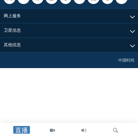
VOA视频
欧洲
科教·文娱·体健
白宫要闻
转
到
VOA今日焦点
非洲
军事
国会报道
网上服务
检
中文广播
美洲
劳工
美中关系
索
卫星信息
全球议题
环境
美国建国250周年
关注我们
其他信息
埃博拉疫情
美国之音专访
中国时间
重要讲话与声明
台海两岸关系
其他语言网站
南中国海争端
关注西藏
关注新疆
GEN Z 看美国
直播