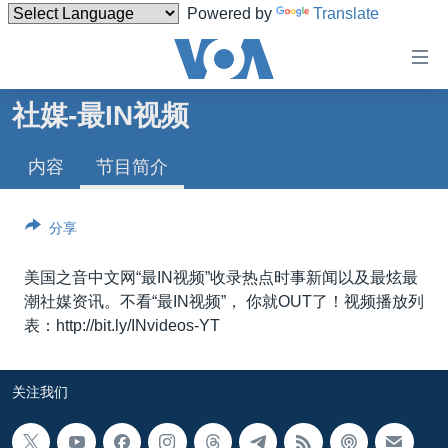
Powered by
Translate
无
障
碍
社媒-最IN视频
主页
链
接
内容
节目简介
美国
跳
中国
转
分享
台湾
到
内
港澳
美国之音中文网“最IN视频”收录热点时事新闻以及最炫最
容
潮社媒资讯。不看“最IN视频”， 你就OUT了！视频播放列
国际
跳
表：http://bit.ly/INvideos-YT
转
分类新闻
最新国际新闻
到
美中关系
印太
经济·金融·贸易
导
关注我们
航
热点专题
中东
人权·法律·宗教
跳