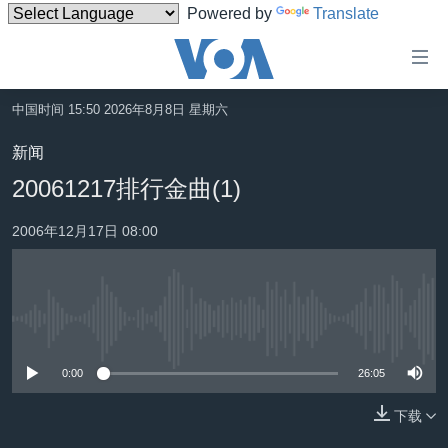
Powered by
Translate
无
障
碍
中国时间 15:50 2026年8月8日 星期六
主页
链
新闻
接
美国
20061217排行金曲(1)
跳
中国
转
2006年12月17日 08:00
台湾
到
内
港澳
容
国际
跳
没有媒体可用资源
转
分类新闻
最新国际新闻
到
0:00
26:05
美中关系
印太
经济·金融·贸易
导
航
下载
热点专题
中东
人权·法律·宗教
跳