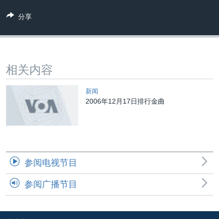
VOA视频
欧洲
科教·文娱·体健
白宫要闻
转
分享
到
VOA今日焦点
非洲
军事
国会报道
检
中文广播
美洲
劳工
美中关系
索
全球议题
环境
美国建国250周年
关注我们
相关内容
埃博拉疫情
美国之音专访
新闻
2006年12月17日排行金曲
重要讲话与声明
台海两岸关系
其他语言网站
南中国海争端
关注西藏
参阅电视节目
关注新疆
参阅广播节目
GEN Z 看美国