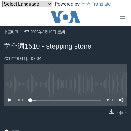
Powered by
Translate
无
障
碍
中国时间 11:57 2026年8月10日 星期一
主页
链
学个词1510 - stepping stone
接
美国
跳
2012年6月1日 09:34
中国
转
台湾
到
内
港澳
容
没有媒体可用资源
国际
跳
转
0:00
1:19
分类新闻
最新国际新闻
到
美中关系
印太
经济·金融·贸易
下载
导
航
热点专题
中东
人权·法律·宗教
跳