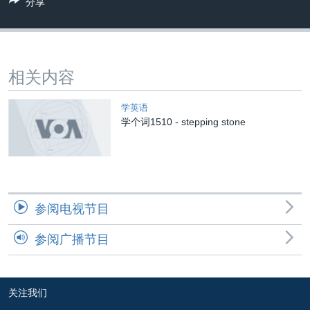
分享
VOA视频
欧洲
科教·文娱·体健
白宫要闻
转
到
VOA今日焦点
非洲
军事
国会报道
检
中文广播
美洲
劳工
美中关系
索
相关内容
全球议题
环境
美国建国250周年
关注我们
埃博拉疫情
学英语
学个词1510 - stepping stone
美国之音专访
重要讲话与声明
台海两岸关系
其他语言网站
南中国海争端
参阅电视节目
关注西藏
参阅广播节目
关注新疆
GEN Z 看美国
关注我们