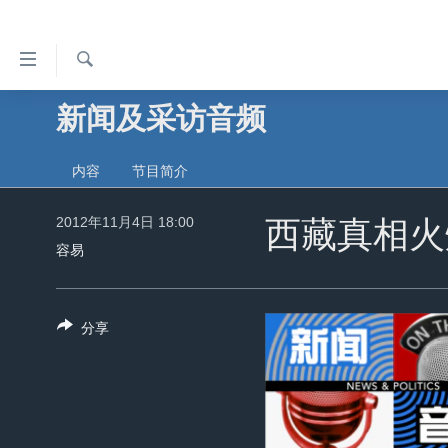
无
障
碍
检
新闻及采访音频
主页
索
链
美国
接
内容
节目简介
中国
跳
转
2012年11月4日 18:00
台湾
西藏真相火
到
容易
港澳
内
容
国际
跳
分享
分类新闻
最新国际新闻
转
到
美中关系
印太
经济·金融·贸易
导
热点专题
中东
人权·法律·宗教
航
跳
VOA视频
欧洲
科教·文娱·体健
白宫要闻