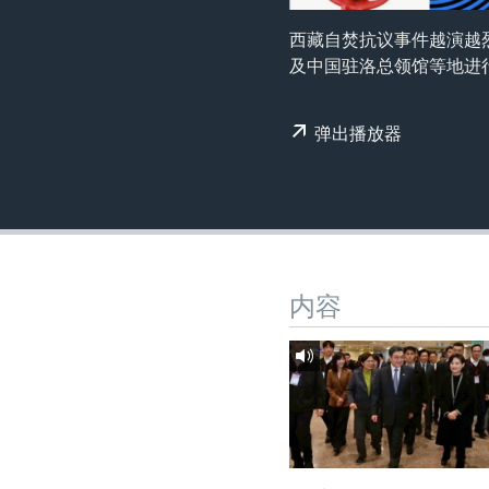
转
VOA今日焦点
非洲
军事
国会报道
到
西藏自焚抗议事件越演越
检
及中国驻洛总领馆等地进行火炬
中文广播
美洲
劳工
美中关系
索
全球议题
环境
美国建国250周年
弹出播放器
埃博拉疫情
美国之音专访
重要讲话与声明
台海两岸关系
内容
南中国海争端
关注西藏
关注新疆
GEN Z 看美国