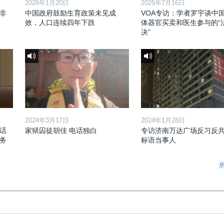
2026年1月20日
2025年7月16日
非
中国政府鼓励生育政策未见成
VOA专访：学者罗宇谈中
效，人口连续四年下跌
体器官买卖和医生参与的“
决”
2024年3月17日
2024年1月28日
话
家狱囚徒胡佳 电话独白
专访济南万达广场反习反
务
标语当事人