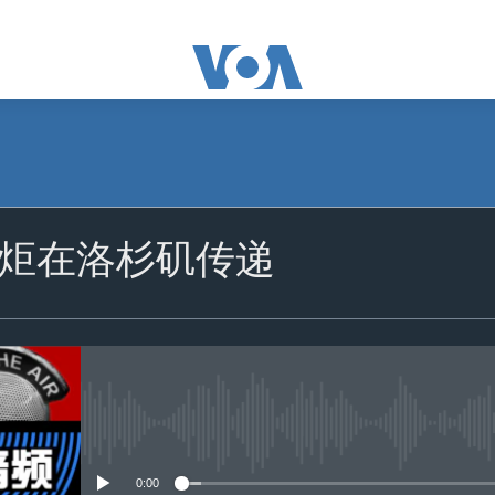
订阅
炬在洛杉矶传递
苹果播客
订阅
没有媒体可用资源
0:00