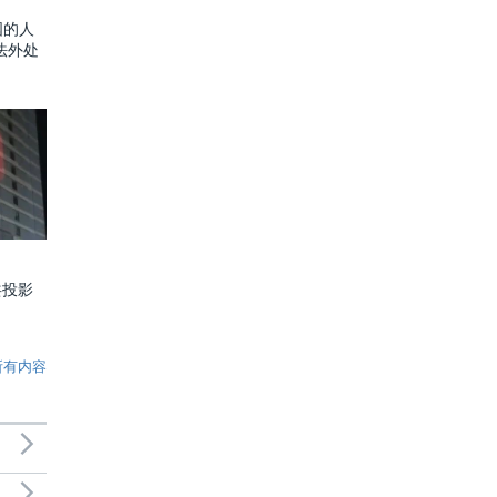
国的人
法外处
共投影
所有内容