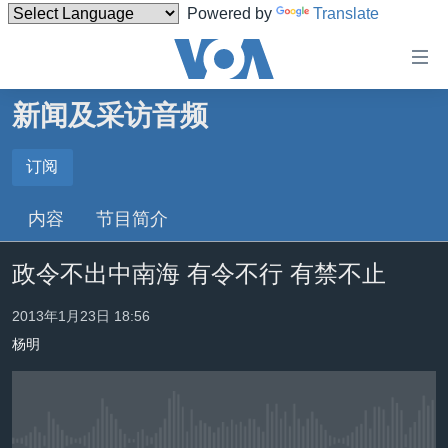
Powered by
Translate
无
障
碍
新闻及采访音频
主页
链
接
美国
订阅
订阅
跳
中国
内容
节目简介
转
订阅
台湾
到
政令不出中南海 有令不行 有禁不止
内
港澳
容
国际
2013年1月23日 18:56
跳
转
杨明
分类新闻
最新国际新闻
到
美中关系
印太
经济·金融·贸易
导
航
热点专题
中东
人权·法律·宗教
跳