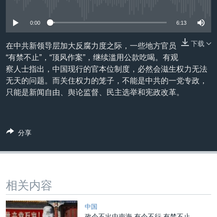
没有媒体可用资源
VOA视频
欧洲
科教·文娱·体健
白宫要闻
转
到
VOA今日焦点
非洲
军事
国会报道
0:00
6:13
检
中文广播
美洲
劳工
美中关系
索
下载
在中共新领导层加大反腐力度之际，一些地方官员
全球议题
环境
美国建国250周年
“有禁不止”，“顶风作案”，继续滥用公款吃喝。有观
关注我们
察人士指出，中国现行的官本位制度，必然会滋生权力无法
埃博拉疫情
无天的问题。而关住权力的笼子，不能是中共的一党专政，
美国之音专访
只能是新闻自由、舆论监督、民主选举和宪政改革。
重要讲话与声明
台海两岸关系
其他语言网站
分享
南中国海争端
关注西藏
关注新疆
相关内容
GEN Z 看美国
中国
政令不出中南海 有令不行 有禁不止