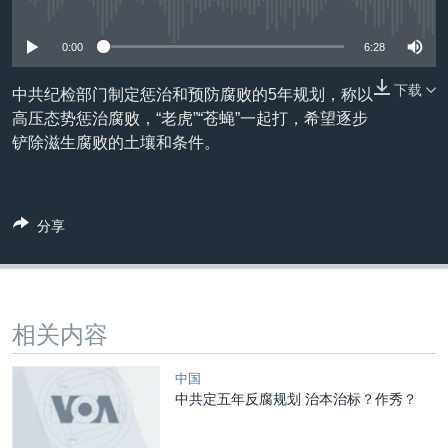
没有媒体可用资源
VOA视频
欧洲
科教·文娱·体健
白宫要闻
转
到
VOA今日焦点
非洲
军事
国会报道
0:00
6:28
检
中文广播
美洲
劳工
美中关系
索
下载
中共纪检部门制定惩治和预防腐败的5年规划，称以
全球议题
环境
美国建国250周年
高压态势惩治腐败，“老虎”“苍蝇”一起打，希望逐步
关注我们
铲除滋生腐败的土壤和条件。
埃博拉疫情
美国之音专访
重要讲话与声明
分享
台海两岸关系
其他语言网站
南中国海争端
相关内容
关注西藏
关注新疆
中国
中共定五年反腐规划 治本治标？作秀？
GEN Z 看美国