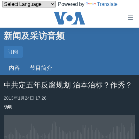
Powered by
Translate
无
障
碍
新闻及采访音频
主页
链
接
美国
订阅
订阅
跳
中国
内容
节目简介
转
订阅
台湾
到
中共定五年反腐规划 治本治标？作秀？
内
港澳
容
国际
2013年1月24日 17:28
跳
转
杨明
分类新闻
最新国际新闻
到
美中关系
印太
经济·金融·贸易
导
航
热点专题
中东
人权·法律·宗教
跳