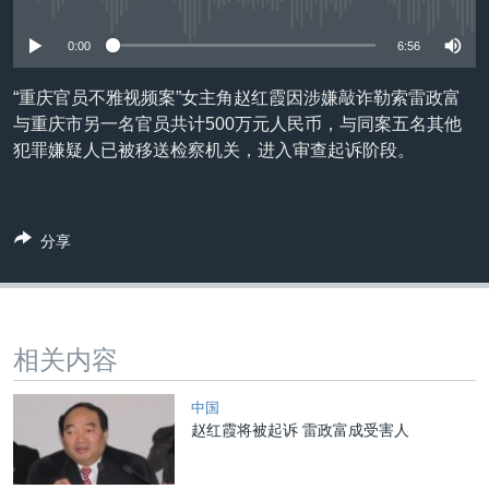
没有媒体可用资源
VOA视频
欧洲
科教·文娱·体健
白宫要闻
转
到
VOA今日焦点
非洲
军事
国会报道
0:00
6:56
检
中文广播
美洲
劳工
美中关系
索
“重庆官员不雅视频案”女主角赵红霞因涉嫌敲诈勒索雷政富
与重庆市另一名官员共计500万元人民币，与同案五名其他
全球议题
环境
美国建国250周年
关注我们
犯罪嫌疑人已被移送检察机关，进入审查起诉阶段。
埃博拉疫情
美国之音专访
分享
重要讲话与声明
台海两岸关系
其他语言网站
南中国海争端
相关内容
关注西藏
关注新疆
中国
赵红霞将被起诉 雷政富成受害人
GEN Z 看美国