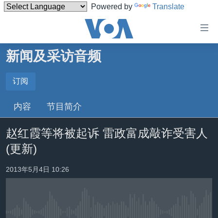
Powered by
Translate
无
障
碍
新闻及采访音频
主页
链
接
美国
订阅
订阅
跳
中国
内容
节目简介
转
订阅
台湾
到
赵红霞等将被起诉 雷政富成敲诈受害人
内
港澳
容
(更新)
国际
跳
转
分类新闻
最新国际新闻
2013年5月4日 10:26
到
美中关系
印太
经济·金融·贸易
导
航
热点专题
中东
人权·法律·宗教
跳