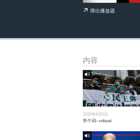
转
VOA今日焦点
非洲
军事
国会报道
弹出播放器
到
检
中文广播
美洲
劳工
美中关系
索
全球议题
环境
美国建国250周年
埃博拉疫情
美国之音专访
内容
重要讲话与声明
台海两岸关系
南中国海争端
关注西藏
关注新疆
2020年8月5日
学个词--robust
GEN Z 看美国