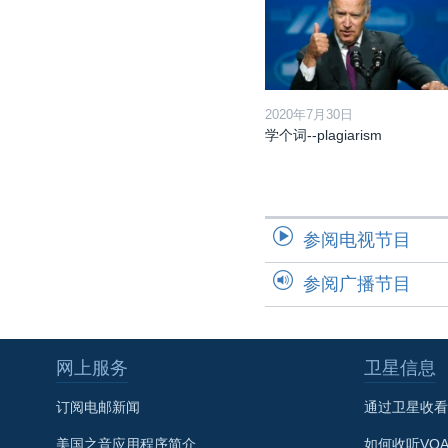
2020年7月30日
学个词--plagiarism
参阅电视节目
参阅广播节目
网上服务
卫星信息
订阅电邮新闻
通过卫星收看
美国之音应用程序简介
如何收听VO