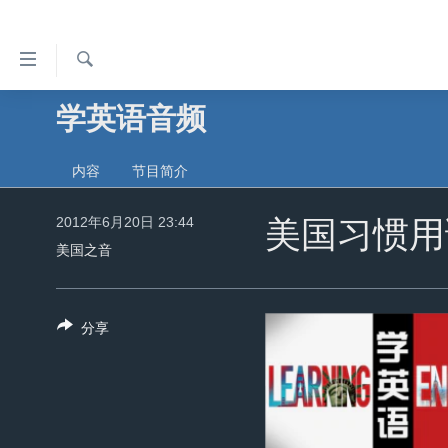
无
障
碍
检
学英语音频
主页
索
链
美国
接
内容
节目简介
中国
跳
转
2012年6月20日 23:44
台湾
美国习惯用
到
美国之音
港澳
内
容
国际
跳
分享
分类新闻
最新国际新闻
转
到
美中关系
印太
经济·金融·贸易
导
热点专题
中东
人权·法律·宗教
航
跳
VOA视频
欧洲
科教·文娱·体健
白宫要闻