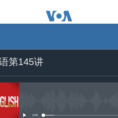
订阅
语第145讲
苹果播客
订阅
没有媒体可用资源
0:00