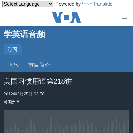
Powered by
Translate
无
障
碍
学英语音频
主页
链
接
美国
订阅
订阅
跳
中国
内容
节目简介
转
订阅
台湾
到
美国习惯用语第218讲
内
港澳
容
国际
2012年6月25日 03:56
跳
转
美国之音
分类新闻
最新国际新闻
到
美中关系
印太
经济·金融·贸易
导
航
热点专题
中东
人权·法律·宗教
跳