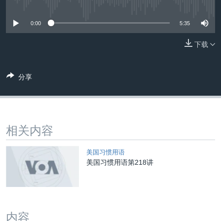
没有媒体可用资源
VOA视频
欧洲
科教·文娱·体健
白宫要闻
转
到
VOA今日焦点
非洲
军事
国会报道
0:00
5:35
检
中文广播
美洲
劳工
美中关系
索
下载
全球议题
环境
美国建国250周年
关注我们
埃博拉疫情
分享
美国之音专访
重要讲话与声明
相关内容
台海两岸关系
其他语言网站
南中国海争端
美国习惯用语
美国习惯用语第218讲
关注西藏
关注新疆
GEN Z 看美国
内容