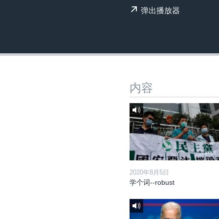
转
弹出播放器
VOA今日焦点
非洲
军事
国会报道
到
检
中文广播
美洲
劳工
美中关系
索
全球议题
环境
美国建国250周年
埃博拉疫情
美国之音专访
内容
重要讲话与声明
台海两岸关系
南中国海争端
关注西藏
关注新疆
2020年8月5日
学个词--robust
GEN Z 看美国