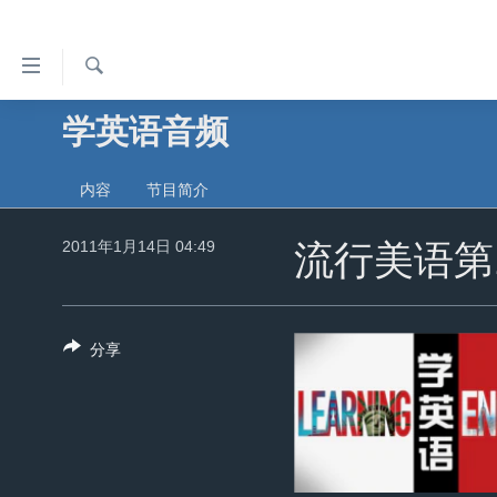
无
障
碍
检
学英语音频
主页
索
链
美国
接
内容
节目简介
中国
跳
转
2011年1月14日 04:49
台湾
流行美语第
到
港澳
内
容
国际
分享
跳
分类新闻
最新国际新闻
转
到
美中关系
印太
经济·金融·贸易
导
热点专题
中东
人权·法律·宗教
航
跳
VOA视频
欧洲
科教·文娱·体健
白宫要闻