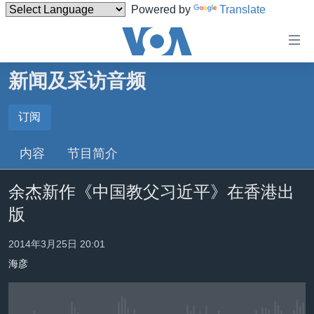
Powered by
Translate
无
障
碍
新闻及采访音频
主页
链
接
美国
订阅
订阅
跳
中国
内容
节目简介
转
订阅
台湾
到
余杰新作《中国教父习近平》在香港出
内
港澳
容
版
国际
跳
转
分类新闻
最新国际新闻
2014年3月25日 20:01
到
海彦
美中关系
印太
经济·金融·贸易
导
航
热点专题
中东
人权·法律·宗教
跳