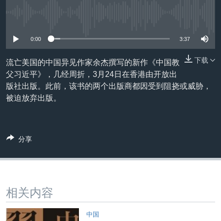
VOA视频
欧洲
科教·文娱·体健
白宫要闻
转
到
没有媒体可用资源
VOA今日焦点
非洲
军事
国会报道
检
中文广播
美洲
劳工
美中关系
0:00
3:37
索
全球议题
环境
美国建国250周年
下载
流亡美国的中国异见作家余杰撰写的新作《中国教
关注我们
父习近平》，几经周折，3月24日在香港由开放出
埃博拉疫情
版社出版。此前，该书的两个出版商都因受到阻挠或威胁，
美国之音专访
被迫放弃出版。
重要讲话与声明
台海两岸关系
其他语言网站
分享
南中国海争端
关注西藏
关注新疆
相关内容
GEN Z 看美国
中国