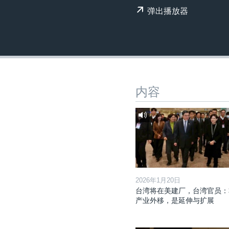
转
弹出播放器
VOA今日焦点
非洲
军事
国会报道
到
检
中文广播
美洲
劳工
美中关系
索
全球议题
环境
美国建国250周年
埃博拉疫情
美国之音专访
内容
重要讲话与声明
台海两岸关系
南中国海争端
关注西藏
关注新疆
2026年1月20日
台湾将在美建厂，台湾官员：
GEN Z 看美国
产业外移，是延伸与扩展