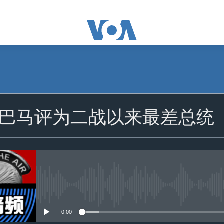
订阅
巴马评为二战以来最差总统
苹果播客
订阅
没有媒体可用资源
0:00