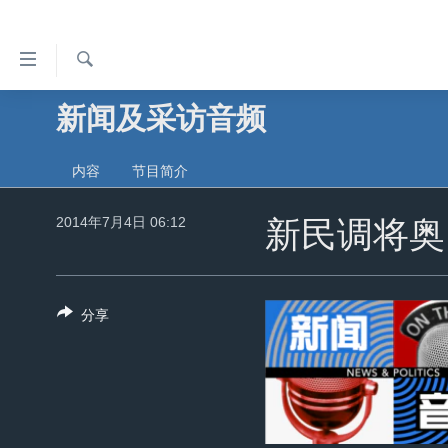
无
障
碍
检
新闻及采访音频
主页
索
链
美国
接
内容
节目简介
中国
跳
转
2014年7月4日 06:12
台湾
新民调将奥
到
港澳
内
容
国际
分享
跳
分类新闻
最新国际新闻
转
到
美中关系
印太
经济·金融·贸易
导
热点专题
中东
人权·法律·宗教
航
跳
VOA视频
欧洲
科教·文娱·体健
白宫要闻