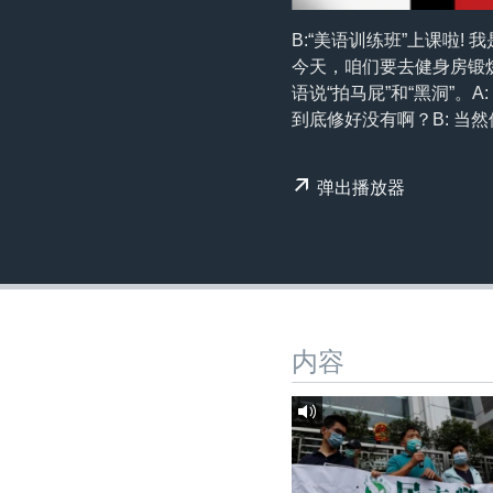
转
VOA今日焦点
非洲
军事
国会报道
到
B:“美语训练班”上课啦! 我是D
检
今天，咱们要去健身房锻炼
中文广播
美洲
劳工
美中关系
索
语说“拍马屁”和“黑洞”。
全球议题
环境
美国建国250周年
到底修好没有啊？B: 当然
埃博拉疫情
弹出播放器
美国之音专访
重要讲话与声明
台海两岸关系
南中国海争端
关注西藏
内容
关注新疆
GEN Z 看美国