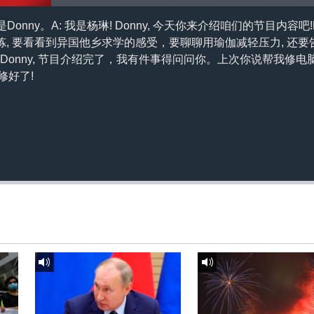
onny。A: 我是杨琳! Donny, 今天你来介绍咱们的节目内容吧!B: Wi
, 要看看到异国他乡求学的感受，要聊聊用瑜伽减轻压力, 还
A: Donny, 节目介绍完了，我有件事得问问你。上次你说帮我修
修好了!