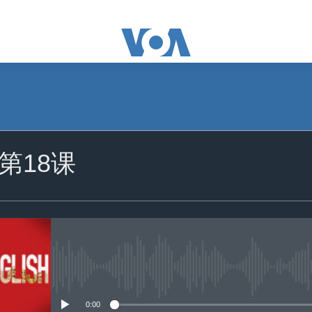
订阅
第18课
苹果播客
订阅
没有媒体可用资源
0:00