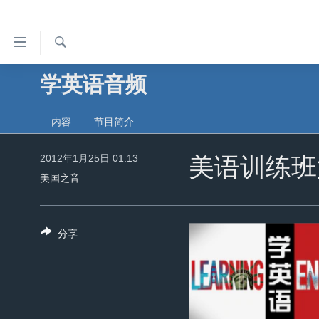
无
障
碍
检
学英语音频
主页
索
链
美国
接
内容
节目简介
中国
跳
转
2012年1月25日 01:13
台湾
美语训练班
到
美国之音
港澳
内
容
国际
跳
分享
分类新闻
最新国际新闻
转
到
美中关系
印太
经济·金融·贸易
导
热点专题
中东
人权·法律·宗教
航
跳
VOA视频
欧洲
科教·文娱·体健
白宫要闻