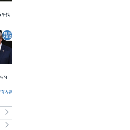
近平找
特习
所有内容