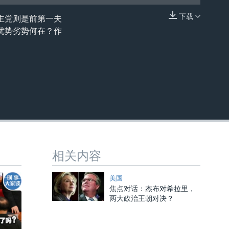
下载
主党则是前第一夫
嵌入
优势劣势何在？作
相关内容
美国
焦点对话：杰布对希拉里，
两大政治王朝对决？