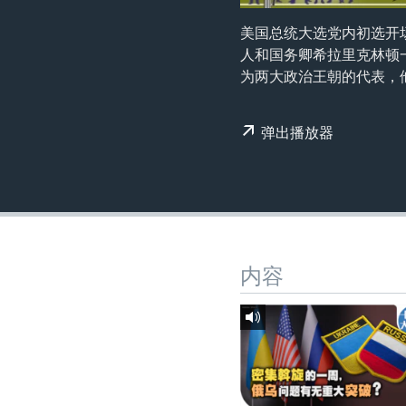
转
VOA今日焦点
非洲
军事
国会报道
到
美国总统大选党内初选开
检
人和国务卿希拉里克林顿
中文广播
美洲
劳工
美中关系
索
为两大政治王朝的代表，
全球议题
环境
美国建国250周年
埃博拉疫情
弹出播放器
美国之音专访
重要讲话与声明
台海两岸关系
南中国海争端
内容
关注西藏
关注新疆
GEN Z 看美国