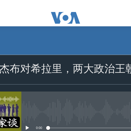
订阅
杰布对希拉里，两大政治王
苹果播客
Spotify
订阅
没有媒体可用资源
0:00