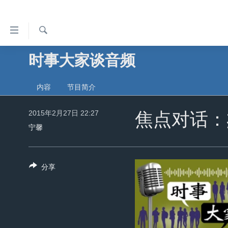
无
障
碍
检
时事大家谈音频
主页
索
链
美国
接
内容
节目简介
中国
跳
转
2015年2月27日 22:27
台湾
焦点对话：
到
宁馨
港澳
内
容
国际
跳
分享
分类新闻
最新国际新闻
转
到
美中关系
印太
经济·金融·贸易
导
热点专题
中东
人权·法律·宗教
航
跳
VOA视频
欧洲
科教·文娱·体健
白宫要闻