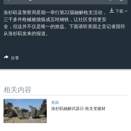
VOA视频
欧洲
科教·文娱·体健
白宫要闻
转
到
下载
洛杉矶县警察局星期一举行第22届融解枪支活动，
VOA今日焦点
非洲
军事
国会报道
检
三千多件枪械被烧炼成五吨钢铁，让社区变得更安
中文广播
美洲
劳工
美中关系
索
全，但这并不仅是唯一的效益。下面请听美国之音记者国符
从洛杉矶发来的报道。
全球议题
环境
美国建国250周年
关注我们
埃博拉疫情
美国之音专访
分享
重要讲话与声明
台海两岸关系
其他语言网站
南中国海争端
相关内容
关注西藏
美国
关注新疆
洛杉矶融解武器日 枪支变建材
GEN Z 看美国