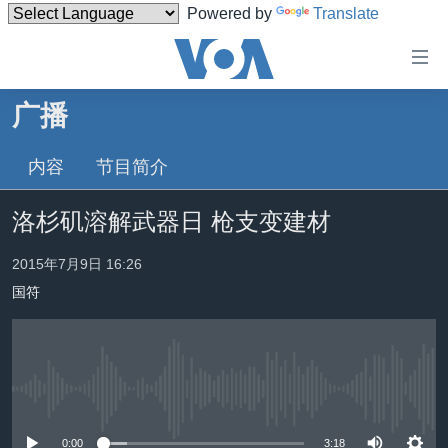
Powered by
Translate
无
障
碍
广播
主页
链
接
内容
节目简介
美国
跳
中国
洛杉矶溶解武器日 枪支变建材
转
台湾
到
2015年7月9日 16:26
内
港澳
容
国符
国际
跳
转
分类新闻
最新国际新闻
到
美中关系
印太
经济·金融·贸易
导
没有媒体可用资源
航
热点专题
中东
人权·法律·宗教
跳
0:00
3:18