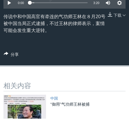
VOA视频
欧洲
科教·文娱·体健
白宫要闻
0:00
3:20
转
到
VOA今日焦点
非洲
军事
国会报道
下载
传说中和中国高官有牵连的气功师王林在８月20号
检
中文广播
美洲
劳工
美中关系
被中国当局正式逮捕，不过王林的律师表示，案情
索
可能会发生重大逆转。
全球议题
环境
美国建国250周年
关注我们
埃博拉疫情
美国之音专访
分享
重要讲话与声明
台海两岸关系
其他语言网站
相关内容
南中国海争端
关注西藏
中国
“御用”气功师王林被捕
关注新疆
GEN Z 看美国