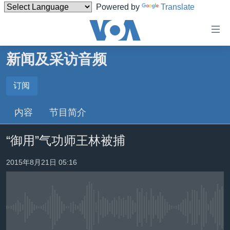
Powered by
Translate
无
障
碍
新闻及采访音频
主页
链
接
美国
订阅
订阅
跳
中国
内容
节目简介
转
订阅
台湾
到
“御用”气功师王林被捕
内
港澳
容
国际
2015年8月21日 05:16
跳
转
分类新闻
最新国际新闻
到
美中关系
印太
经济·金融·贸易
导
航
没有媒体可用资源
热点专题
中东
人权·法律·宗教
跳