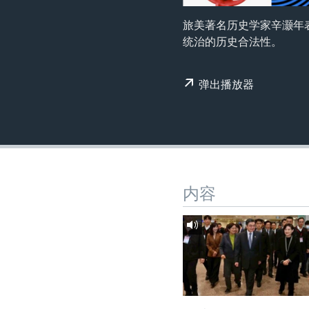
转
VOA今日焦点
非洲
军事
国会报道
到
旅美著名历史学家辛灏年
检
统治的历史合法性。
中文广播
美洲
劳工
美中关系
索
全球议题
环境
美国建国250周年
弹出播放器
埃博拉疫情
美国之音专访
重要讲话与声明
台海两岸关系
内容
南中国海争端
关注西藏
关注新疆
GEN Z 看美国