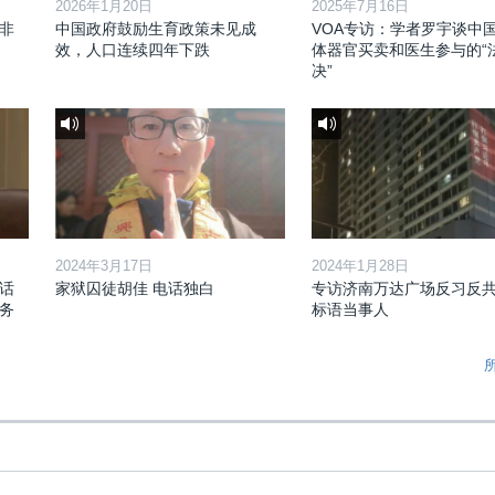
2026年1月20日
2025年7月16日
非
中国政府鼓励生育政策未见成
VOA专访：学者罗宇谈中
效，人口连续四年下跌
体器官买卖和医生参与的“
决”
2024年3月17日
2024年1月28日
话
家狱囚徒胡佳 电话独白
专访济南万达广场反习反
务
标语当事人