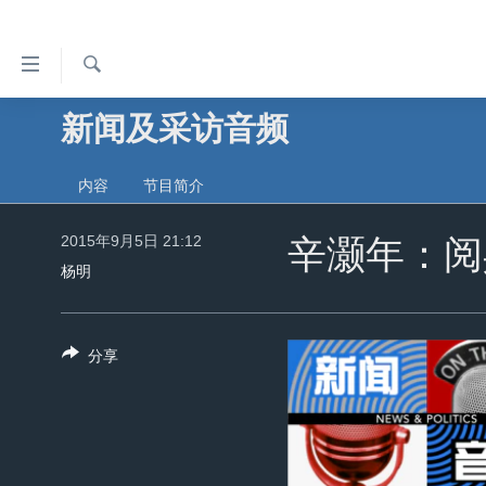
无
障
碍
检
新闻及采访音频
主页
索
链
美国
接
内容
节目简介
中国
跳
转
2015年9月5日 21:12
台湾
辛灏年：阅
到
杨明
港澳
内
容
国际
跳
分享
分类新闻
最新国际新闻
转
到
美中关系
印太
经济·金融·贸易
导
热点专题
中东
人权·法律·宗教
航
跳
VOA视频
欧洲
科教·文娱·体健
白宫要闻