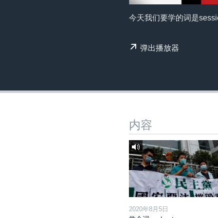
转
VOA今日焦点
非洲
军事
国会报道
到
今天我们要学的词是sessio
检
中文广播
美洲
劳工
美中关系
索
弹出播放器
全球议题
环境
美国建国250周年
埃博拉疫情
美国之音专访
重要讲话与声明
台海两岸关系
内容
南中国海争端
关注西藏
关注新疆
GEN Z 看美国
2020年8月5日