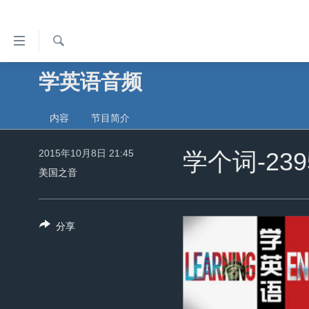
无
障
碍
检
学英语音频
主页
索
链
美国
接
内容
节目简介
中国
跳
转
2015年10月8日 21:45
台湾
学个词-2395
到
美国之音
港澳
内
容
国际
跳
分享
分类新闻
最新国际新闻
转
到
美中关系
印太
经济·金融·贸易
导
热点专题
中东
人权·法律·宗教
航
跳
VOA视频
欧洲
科教·文娱·体健
白宫要闻