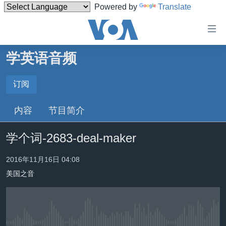
Powered by
Translate
无
障
碍
学英语音频
主页
链
接
美国
订阅
订阅
跳
中国
内容
节目简介
转
订阅
台湾
到
学个词-2683-deal-maker
内
港澳
容
国际
2016年11月16日 04:08
跳
转
美国之音
分类新闻
最新国际新闻
到
美中关系
印太
经济·金融·贸易
导
航
热点专题
中东
人权·法律·宗教
跳