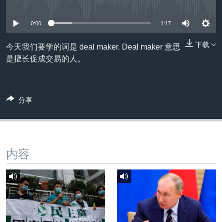
没有媒体可用资源
VOA视频
欧洲
科教·文娱·体健
白宫要闻
转
到
VOA今日焦点
非洲
军事
国会报道
0:00
1:17
检
中文广播
美洲
劳工
美中关系
索
下载
今天我们要学的词是 deal maker. Deal maker 意思
全球议题
环境
美国建国250周年
是擅长促成交易的人。
关注我们
埃博拉疫情
美国之音专访
分享
重要讲话与声明
台海两岸关系
其他语言网站
南中国海争端
内容
关注西藏
关注新疆
GEN Z 看美国