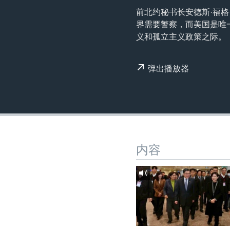
转
前北约秘书长安德斯·福格·拉
VOA今日焦点
非洲
军事
国会报道
到
界需要警察，而美国是唯
检
中文广播
美洲
劳工
美中关系
义和孤立主义政策之际。
索
全球议题
环境
美国建国250周年
弹出播放器
埃博拉疫情
美国之音专访
重要讲话与声明
台海两岸关系
南中国海争端
内容
关注西藏
关注新疆
GEN Z 看美国