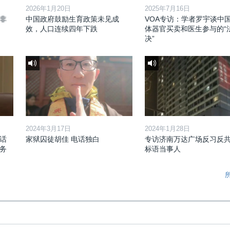
2026年1月20日
2025年7月16日
非
中国政府鼓励生育政策未见成
VOA专访：学者罗宇谈中
效，人口连续四年下跌
体器官买卖和医生参与的“
决”
2024年3月17日
2024年1月28日
话
家狱囚徒胡佳 电话独白
专访济南万达广场反习反
务
标语当事人