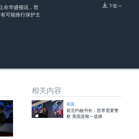
下载
）晚上在华盛顿说，世
嵌入
普有可能推行保护主
相关内容
美国
前北约秘书长：世界需要警
察 美国是唯一选择