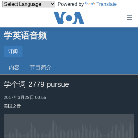
Powered by
Translate
无
障
碍
学英语音频
主页
链
接
美国
订阅
订阅
跳
中国
内容
节目简介
转
订阅
台湾
到
学个词-2779-pursue
内
港澳
容
国际
2017年3月29日 00:55
跳
转
美国之音
分类新闻
最新国际新闻
到
美中关系
印太
经济·金融·贸易
导
航
热点专题
中东
人权·法律·宗教
跳