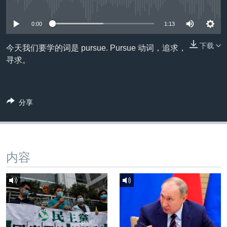
没有媒体可用资源
VOA视频
欧洲
科教·文娱·体健
白宫要闻
转
到
VOA今日焦点
非洲
军事
国会报道
0:00
1:13
检
中文广播
美洲
劳工
美中关系
索
下载
今天我们要学的词是 pursue. Pursue 动词，追求，
全球议题
环境
美国建国250周年
寻求。
关注我们
埃博拉疫情
美国之音专访
分享
重要讲话与声明
台海两岸关系
其他语言网站
南中国海争端
内容
关注西藏
关注新疆
GEN Z 看美国