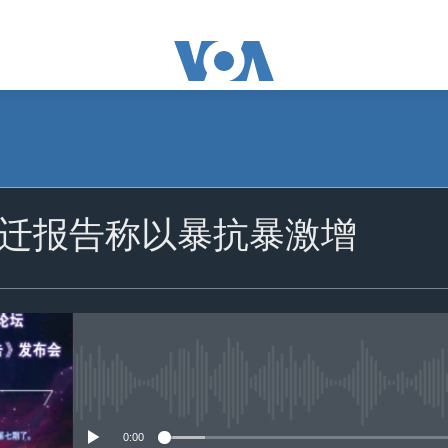
订阅
迁报告称以暴抗暴激增
苹果播客
订阅
没有媒体可用资源
0:00