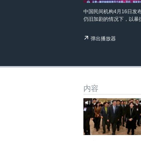
转
VOA今日焦点
非洲
军事
国会报道
到
中国民间机构4月16日发
检
仍旧加剧的情况下，以暴
中文广播
美洲
劳工
美中关系
索
全球议题
环境
美国建国250周年
弹出播放器
埃博拉疫情
美国之音专访
重要讲话与声明
台海两岸关系
内容
南中国海争端
关注西藏
关注新疆
GEN Z 看美国