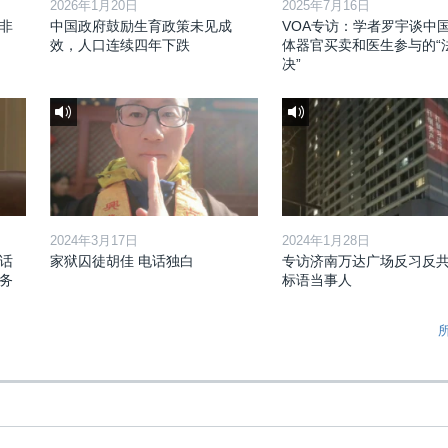
2026年1月20日
2025年7月16日
非
中国政府鼓励生育政策未见成
VOA专访：学者罗宇谈中
效，人口连续四年下跌
体器官买卖和医生参与的“
决”
2024年3月17日
2024年1月28日
话
家狱囚徒胡佳 电话独白
专访济南万达广场反习反
务
标语当事人