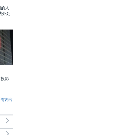
国的人
法外处
共投影
所有内容