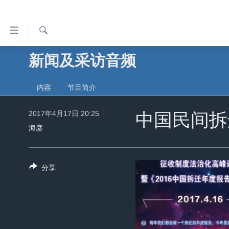
无
障
碍
检
新闻及采访音频
主页
索
链
美国
接
内容
节目简介
中国
跳
转
2017年4月17日 20:25
台湾
中国民间拆
到
海彦
港澳
内
容
国际
跳
分享
分类新闻
最新国际新闻
转
到
美中关系
印太
经济·金融·贸易
导
热点专题
中东
人权·法律·宗教
航
跳
VOA视频
欧洲
科教·文娱·体健
白宫要闻