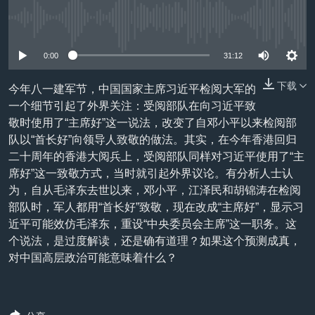
VOA视频
欧洲
科教·文娱·体健
白宫要闻
转
到
没有媒体可用资源
VOA今日焦点
非洲
军事
国会报道
检
中文广播
美洲
劳工
美中关系
0:00
31:12
索
全球议题
环境
美国建国250周年
下载
今年八一建军节，中国国家主席习近平检阅大军的
关注我们
一个细节引起了外界关注：受阅部队在向习近平致
埃博拉疫情
敬时使用了“主席好”这一说法，改变了自邓小平以来检阅部
美国之音专访
队以“首长好”向领导人致敬的做法。其实，在今年香港回归
二十周年的香港大阅兵上，受阅部队同样对习近平使用了“主
重要讲话与声明
席好”这一致敬方式，当时就引起外界议论。有分析人士认
台海两岸关系
其他语言网站
为，自从毛泽东去世以来，邓小平，江泽民和胡锦涛在检阅
部队时，军人都用“首长好”致敬，现在改成“主席好”，显示习
南中国海争端
近平可能效仿毛泽东，重设“中央委员会主席”这一职务。这
关注西藏
个说法，是过度解读，还是确有道理？如果这个预测成真，
对中国高层政治可能意味着什么？
关注新疆
GEN Z 看美国