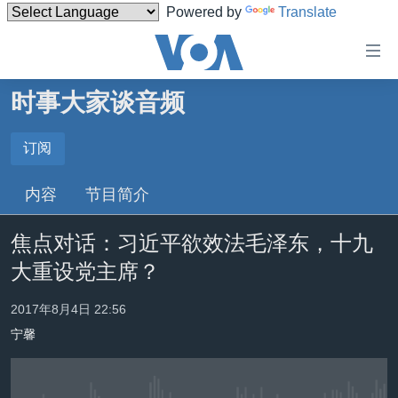
Powered by
Translate
无
障
碍
时事大家谈音频
主页
链
接
美国
订阅
订阅
跳
中国
内容
节目简介
转
Spotify
台湾
到
焦点对话：习近平欲效法毛泽东，十九
内
港澳
订阅
容
大重设党主席？
国际
跳
转
分类新闻
最新国际新闻
2017年8月4日 22:56
到
宁馨
美中关系
印太
经济·金融·贸易
导
航
热点专题
中东
人权·法律·宗教
跳