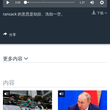
VOA视频
欧洲
科教·文娱·体健
白宫要闻
0:00
1:37
转
到
VOA今日焦点
非洲
军事
国会报道
下载
ransack 的意思是劫掠、洗劫一空。
检
中文广播
美洲
劳工
美中关系
索
全球议题
环境
美国建国250周年
关注我们
分享
埃博拉疫情
美国之音专访
重要讲话与声明
更多内容
台海两岸关系
其他语言网站
南中国海争端
内容
关注西藏
关注新疆
GEN Z 看美国