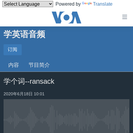
Powered by
Translate
无
障
碍
学英语音频
主页
链
接
美国
订阅
订阅
跳
中国
内容
节目简介
转
订阅
台湾
到
学个词--ransack
内
港澳
容
国际
2020年6月18日 10:01
跳
转
分类新闻
最新国际新闻
到
美中关系
印太
经济·金融·贸易
导
航
没有媒体可用资源
热点专题
中东
人权·法律·宗教
跳