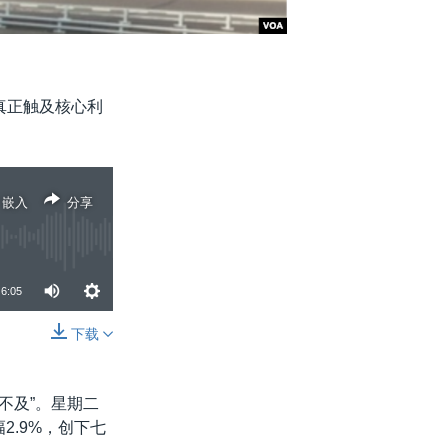
真正触及核心利
嵌入
分享
6:05
下载
分享
不及”。星期二
2.9%，创下七