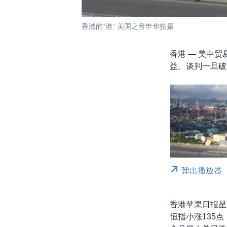
香港的“港” 美国之音申华拍摄
香港 —
美中贸
益。谈判一旦破
弹出播放器
香港苹果日报星
恒指小涨135点