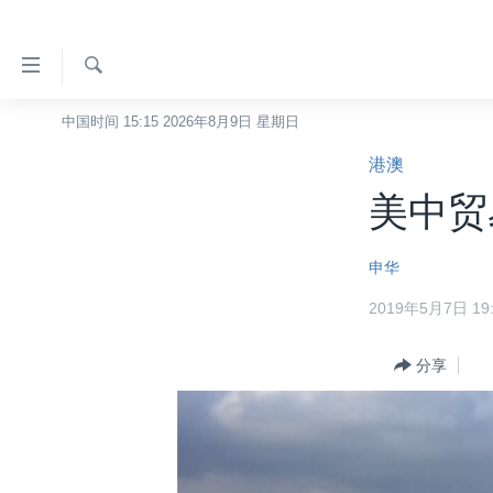
无
障
碍
检
中国时间 15:15 2026年8月9日 星期日
主页
索
链
港澳
美国
接
美中贸
中国
跳
转
台湾
申华
到
港澳
内
2019年5月7日 19:
容
国际
跳
分类新闻
分享
最新国际新闻
转
到
美中关系
印太
经济·金融·贸易
导
热点专题
中东
人权·法律·宗教
航
跳
VOA视频
欧洲
科教·文娱·体健
白宫要闻