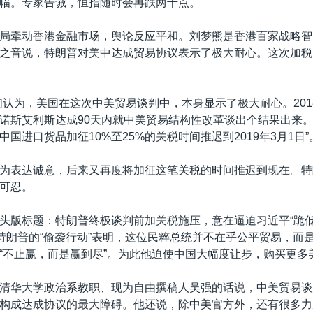
幅。专家告诫，恒指随时会再跌两千点。
局牵动香港金融市场，舆论反应平和。刘梦熊是香港百家战略智
之音说，特朗普对美中达成贸易协议表示了极大耐心。这次加税
们认为，美国在这次中美贸易谈判中，本身显示了极大耐心。2018
诺斯艾利斯达成90天内就中美贸易结构性改革谈出个结果出来
国进口货品加征10%至25%的关税时间推迟到2019年3月1日”
为表达诚意，后来又再度将加征这笔关税的时间推迟到现在。特
可忍。
头版标题：特朗普终极谈判前加关税施压，意在逼迫习近平“跪低
”特朗普的“偷袭行动”表明，这位民粹总统并不在乎公平贸易，而是
“不止赢，而是赢到尽”。为此他迫使中国大幅度让步，购买更多
清华大学政治系教职、现为自由撰稿人吴强的话说，中美贸易谈
构成达成协议的最大障碍。他还说，除中美官方外，还有很多力