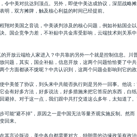
，令中美对抗达到顶点。另外，即使中美达成协议，深层战略摊
表明，双方摊牌，触及核心利益的时间已经提前。
程翔对美国之音说，中美谈判涉及的核心问题，例如补贴国企以
决。国企竞争力差，不补贴中共金库受影响，云端技术则关系中
真的开放云端给人家进入？中共靠的另外一个就是控制信息。川
放问题，其实，国企补贴，信息开放，这两个问题恰恰要了中共
两个方面都谈不拢呢？中共认识到，这两个问题会影响到它的政
使中美签了协议，到头来中共能否执行则是另外一回事。他说：
它会有好多方法，好多说法，好多措施来把它答应的东西，白纸
回避掉。对于这一点，我们跟中共打交道这么多年，太知道了。
步可能“避不掉”，原因之一是中国无法等量齐观实施反制。然而
变回来。
在其言论版说，美中各自都需要对方，特朗普的边缘政策有政治