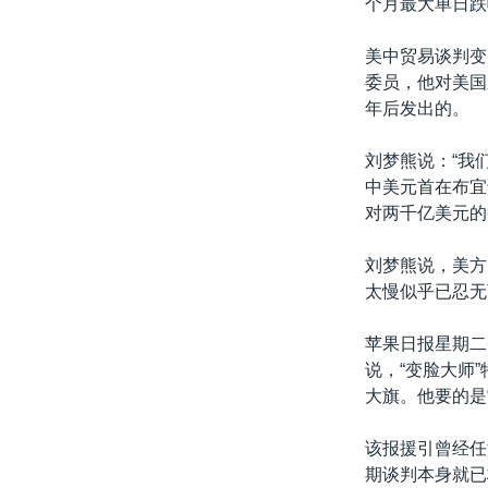
个月最大单日跌
美中贸易谈判变
委员，他对美国
年后发出的。
刘梦熊说：“我
中美元首在布宜
对两千亿美元的中
刘梦熊说，美方
太慢似乎已忍无
苹果日报星期二
说，“变脸大师
大旗。他要的是
该报援引曾经任
期谈判本身就已