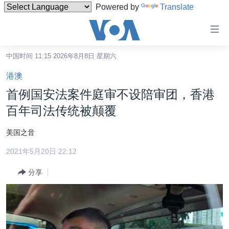
Powered by
Translate
无
障
碍
中国时间 11:15 2026年8月8日 星期六
主页
链
港澳
接
美国
首例国安法案件庭审不设陪审团，香港
跳
中国
百年司法传统被颠覆
转
台湾
到
美国之音
内
港澳
容
2021年5月20日 22:12
国际
跳
分享
转
分类新闻
最新国际新闻
到
美中关系
印太
经济·金融·贸易
导
航
热点专题
中东
人权·法律·宗教
跳