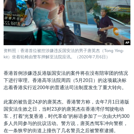
VOA视频
欧洲
科教·文娱·体健
白宫要闻
转
到
VOA今日焦点
非洲
军事
国会报道
检
中文广播
美洲
劳工
美中关系
索
全球议题
环境
美国建国250周年
关注我们
埃博拉疫情
资料照：香港首位被控涉嫌违反国安法的男子唐英杰（Tong Ying-
美国之音专访
kit）坐着轮椅由警车押解至法院应讯。（2020年7月6日）
重要讲话与声明
香港首例涉嫌违反港版国安法的案件将在没有陪审团的情况
台海两岸关系
下进行审理。香港高等法院周四（5月20日）的这项裁决标
其他语言网站
志着香港实行近200年的普通法司法制度发生了重大转向。
南中国海争端
关注西藏
此案的被告是24岁的唐英杰。香港警方称，去年7月1日港版
国安法生效之日，当时23岁的唐英杰在香港湾仔驾驶电动
关注新疆
车，打着“光复香港，时代革命”的标语参加了一次由大约300
GEN Z 看美国
多人共同参与的抗议活动。警方说，唐英杰驾车冲向警察，
在一条狭窄的街道上撞伤了几名警员之后被警察逮捕。