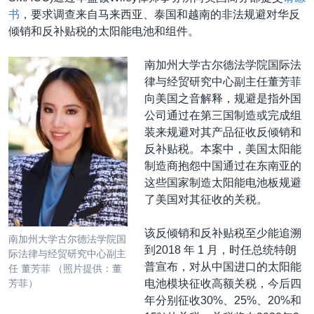
书
，要求调查来自马来西亚、泰国和越南的非法规避对华反
倾销和反补贴税的太阳能电池和组件。
南加州大学古尔德法学院国际法
律与经贸研究中心副主任董芳菲
向美国之音解释，规避是指外国
公司通过在第三国制造或完成组
装来规避对其产品征收反倾销和
反补贴税。本案中，美国太阳能
制造商抱怨中国通过在东南亚的
这些国家制造太阳能电池板规避
了美国对其征收的关税。
该反倾销和反补贴税至少能追溯
南加州大学古尔德法学院国
到2018 年 1 月，时任总统特朗
际法律与经贸研究中心副主
普宣布，对从中国进口的太阳能
任 董芳菲 （照片提供：董
电池模块征收高额关税，今后四
芳菲）
年分别征收30%、25%、20%和