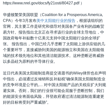
https://www.nrel.gov/docs/fy21osti/80427.pdf ）
华盛顿繁荣美国联盟（Coalition for a Prosperous America,
CPA）今年3月发布
美中太阳能行业的报告
，根据该组织的
官网，其主要工作是研究和倡导对美国各产业有利的战略贸
易方针。报告指出北京正在寻求该行业的全球主导地位，中
国政府每年补贴数十亿美元支持中国太阳能行业的全球扩
张。 报告指出，中国已经几乎垄断了太阳能上游供应链的几
个重要环节，直接威胁到美国的能源独立和美国在太阳能领
域的技术领先地位和其他清洁能源技术。这种垄断还将威胁
以多晶硅为原料的半导体行业。
近日代表美国太阳能制造商提交请愿书的Wiley律所也在声明
中指出，必须通过反倾销和反补贴税“确保美国太阳能制造业
的竞争环境是公平的,… 对中国太阳能产品的关税应扩大到规
避实体。否则，我们的行业很可能会屈服于垄断控制，我们
的能源安全将面临风险，拜登政府通过清洁能源制造重建更
好的目标将受到严重威胁”。