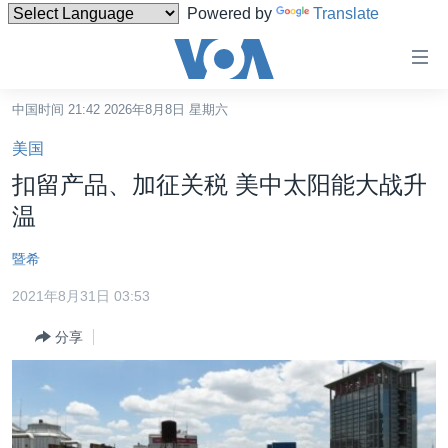
Powered by
Translate
无
障
碍
中国时间 21:42 2026年8月8日 星期六
主页
链
美国
接
美国
扣留产品、加征关税 美中太阳能大战升
跳
中国
温
转
台湾
到
暨希
内
港澳
容
2021年8月31日 03:53
国际
跳
分享
转
分类新闻
最新国际新闻
到
美中关系
印太
经济·金融·贸易
导
航
热点专题
中东
人权·法律·宗教
跳