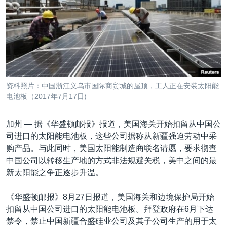
VOA视频
欧洲
科教·文娱·体健
白宫要闻
转
到
VOA今日焦点
非洲
军事
国会报道
检
中文广播
美洲
劳工
美中关系
索
全球议题
环境
美国建国250周年
关注我们
埃博拉疫情
资料照片：中国浙江义乌市国际商贸城的屋顶，工人正在安装太阳能
美国之音专访
电池板（2017年7月17日)
重要讲话与声明
加州 —
据《华盛顿邮报》报道，美国海关开始扣留从中国公
台海两岸关系
司进口的太阳能电池板，这些公司据称从新疆强迫劳动中采
其他语言网站
购产品。与此同时，美国太阳能制造商联名请愿，要求彻查
南中国海争端
中国公司以转移生产地的方式非法规避关税，美中之间的最
关注西藏
新太阳能之争正逐步升温。
关注新疆
《华盛顿邮报》8月27日报道，美国海关和边境保护局开始
GEN Z 看美国
扣留从中国公司进口的太阳能电池板。拜登政府在6月下达
禁令，禁止中国新疆合盛硅业公司及其子公司生产的用于太