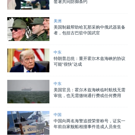
签署共同防御条约
美洲
美国制裁帮助哈瓦那采购中俄武器装备
者，包括古巴驻中国武官
中东
特朗普总统：重开霍尔木兹海峡的协议
可能“很快”达成
中东
美国官员：霍尔木兹海峡临时航线无需
审批，也无需缴纳通行费或任何费用
中国
中国向两名海警追授荣誉称号，证实一
年前自家舰船相撞事件造成人员丧生