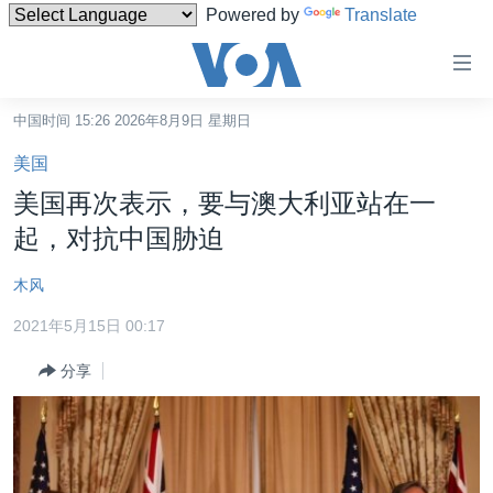
Powered by
Translate
无
障
碍
中国时间 15:26 2026年8月9日 星期日
主页
链
美国
接
美国
美国再次表示，要与澳大利亚站在一
跳
中国
起，对抗中国胁迫
转
台湾
到
木风
内
港澳
容
2021年5月15日 00:17
国际
跳
分享
转
分类新闻
最新国际新闻
到
美中关系
印太
经济·金融·贸易
导
航
热点专题
中东
人权·法律·宗教
跳