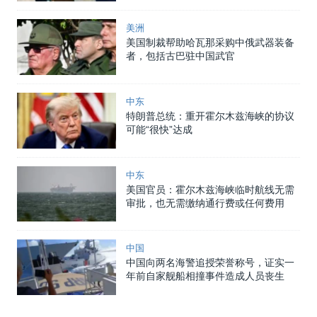
美洲
美国制裁帮助哈瓦那采购中俄武器装备
者，包括古巴驻中国武官
中东
特朗普总统：重开霍尔木兹海峡的协议
可能“很快”达成
中东
美国官员：霍尔木兹海峡临时航线无需
审批，也无需缴纳通行费或任何费用
中国
中国向两名海警追授荣誉称号，证实一
年前自家舰船相撞事件造成人员丧生