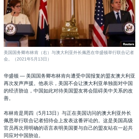
VOA视频
欧洲
科教·文娱·体健
白宫要闻
转
到
VOA今日焦点
非洲
军事
国会报道
检
中文广播
美洲
劳工
美中关系
索
全球议题
环境
美国建国250周年
关注我们
埃博拉疫情
美国国务卿布林肯（右）与澳大利亚外长佩恩在华盛顿举行联合记者
美国之音专访
会。（2021年5月13日）
重要讲话与声明
华盛顿 —
美国国务卿布林肯向遭受中国报复的盟友澳大利亚
台海两岸关系
再次发声声援。他表示，美国不会让澳大利亚单独面对中国
其他语言网站
的经济胁迫，中国如此对待美国盟友将会阻碍美中关系的改
南中国海争端
善。
关注西藏
布林肯是周四（5月13日）与正在美国访问的澳大利亚外长
关注新疆
佩恩举行联合记者招待会上发表这番评论的。这是美国高级
GEN Z 看美国
官员再次用明确的语言表明美国要与自己的盟友站在一起共
同应对中国胁迫。